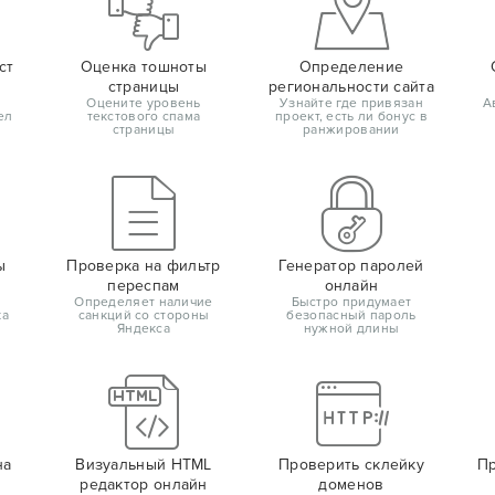
ст
Оценка тошноты
Определение
страницы
региональности сайта
Оцените уровень
Узнайте где привязан
А
ел
текстового спама
проект, есть ли бонус в
страницы
ранжировании
ы
Проверка на фильтр
Генератор паролей
переспам
онлайн
Определяет наличие
Быстро придумает
ка
санкций со стороны
безопасный пароль
Яндекса
нужной длины
на
Визуальный HTML
Проверить склейку
Пр
редактор онлайн
доменов