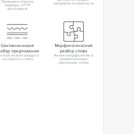
Проверка ответов
проверка на занятость
сервера, HTTP
заголовков
Синтаксический
Морфологический
азбор предложения
разбор слова
лный анализ каждого
Анализ морфологии и
составного слова
грамматических
признаков слова