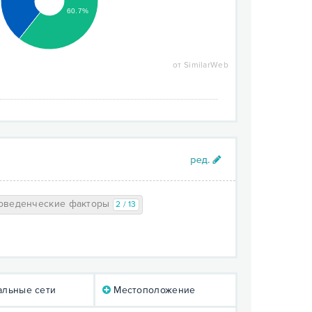
60.7%
от SimilarWeb
оведенческие факторы
2 / 13
льные сети
Местоположение