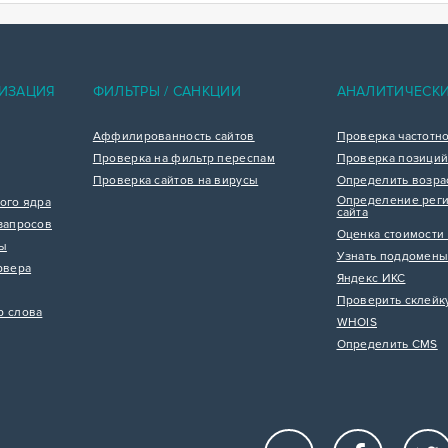
ИЗАЦИЯ
ФИЛЬТРЫ / САНКЦИИ
АНАЛИТИЧЕСК
Аффилированность сайтов
Проверка частотн
Проверка на фильтр переспам
Проверка позиций
Проверка сайтов на вирусы
Определить возра
Определение реги
ого ядра
сайта
запросов
Оценка стоимости 
цы
Узнать поддомены
рвера
Яндекс ИКС
Проверить склейк
р слова
WHOIS
Определить CMS