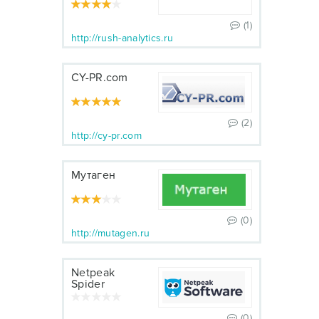
(1)
http://rush-analytics.ru
CY-PR.com
(2)
http://cy-pr.com
Мутаген
(0)
http://mutagen.ru
Netpeak
Spider
(0)