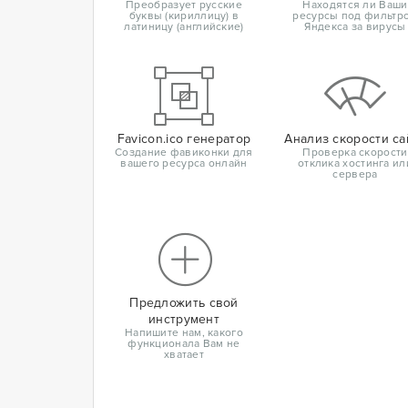
Преобразует русские
Находятся ли Ваши
буквы (кириллицу) в
ресурсы под фильтр
латиницу (английские)
Яндекса за вирусы
Favicon.ico генератор
Анализ скорости са
Создание фавиконки для
Проверка скорости
вашего ресурса онлайн
отклика хостинга ил
сервера
Предложить свой
инструмент
Напишите нам, какого
функционала Вам не
хватает