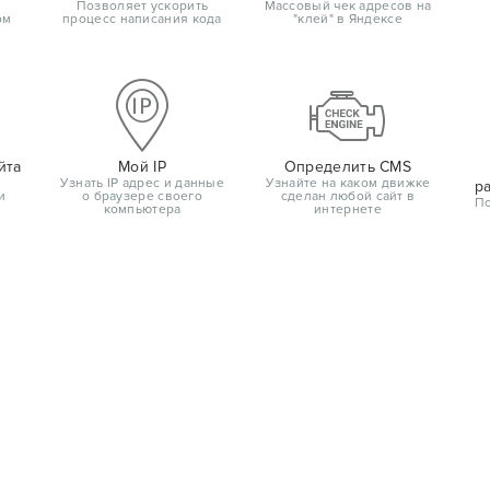
Позволяет ускорить
Массовый чек адресов на
ом
процесс написания кода
"клей" в Яндексе
йта
Мой IP
Определить CMS
Узнать IP адрес и данные
Узнайте на каком движке
р
и
о браузере своего
сделан любой сайт в
По
компьютера
интернете