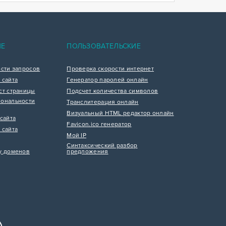
ИЕ
ПОЛЬЗОВАТЕЛЬСКИЕ
ости запросов
Проверка скорости интернет
 сайта
Генератор паролей онлайн
ст страницы
Подсчет количества символов
ональности
Транслитерация онлайн
Визуальный HTML редактор онлайн
сайта
Favicon.ico генератор
 сайта
Мой IP
Синтаксический разбор
у доменов
предложения