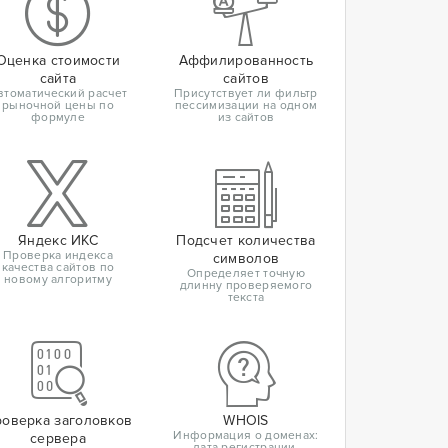
Оценка стоимости
Аффилированность
сайта
сайтов
втоматический расчет
Присутствует ли фильтр
рыночной цены по
пессимизации на одном
формуле
из сайтов
Яндекс ИКС
Подсчет количества
Проверка индекса
символов
качества сайтов по
Определяет точную
новому алгоритму
длинну проверяемого
текста
оверка заголовков
WHOIS
Информация о доменах:
сервера
дата регистрации,