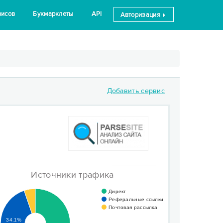
висов
Букмарклеты
API
Авторизация
Добавить сервис
Источники трафика
Директ
Реферальные ссылки
Почтовая рассылка
34.1%