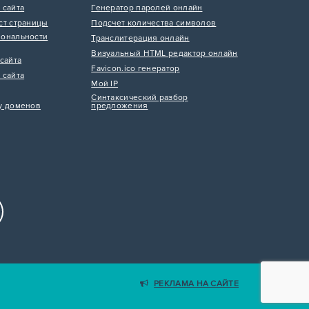
 сайта
Генератор паролей онлайн
ст страницы
Подсчет количества символов
ональности
Транслитерация онлайн
Визуальный HTML редактор онлайн
сайта
Favicon.ico генератор
 сайта
Мой IP
Синтаксический разбор
у доменов
предложения
РЕКЛАМА НА САЙТЕ