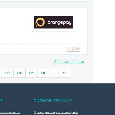
4
2
0
Добавить сервис
137
138
139
140
...
213
ИЕ
ПОЛЬЗОВАТЕЛЬСКИЕ
ости запросов
Проверка скорости интернет