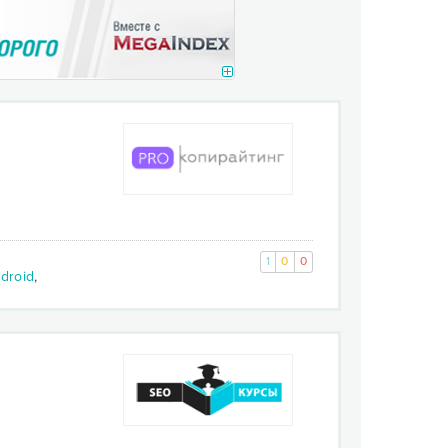
1
0
0
droid
,