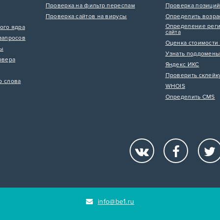
Проверка на фильтр переспам
Проверка позиций
Проверка сайтов на вирусы
Определить возра
Определение реги
ого ядра
сайта
запросов
Оценка стоимости 
цы
Узнать поддомены
рвера
Яндекс ИКС
Проверить склейк
р слова
WHOIS
Определить CMS
info@be1.ru