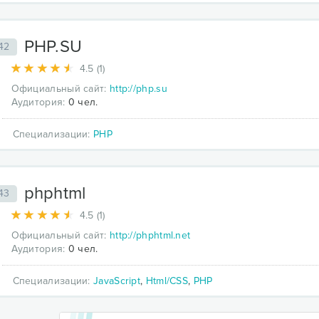
PHP.SU
42
4.5 (1)
Официальный сайт:
http://php.su
Аудитория:
0 чел.
Специализации:
PHP
phphtml
43
4.5 (1)
Официальный сайт:
http://phphtml.net
Аудитория:
0 чел.
Специализации:
JavaScript
,
Html/CSS
,
PHP