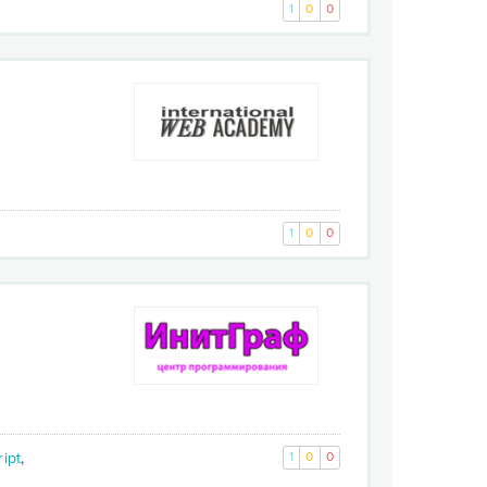
1
0
0
1
0
0
ipt
,
1
0
0