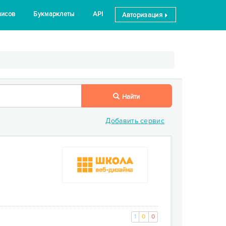
висов
Букмарклеты
API
Авторизация
Найти
Добавить сервис
1
0
0