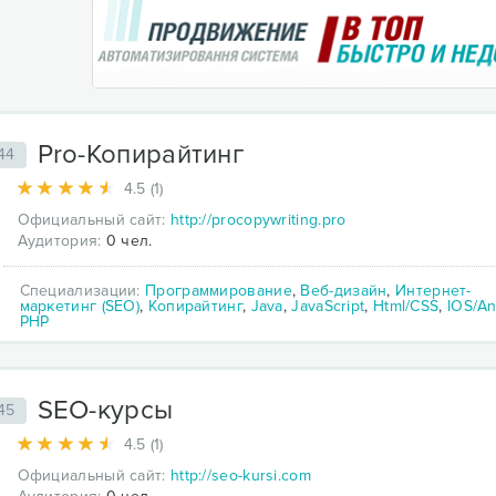
Pro-Копирайтинг
44
4.5 (1)
Официальный сайт:
http://procopywriting.pro
Аудитория:
0 чел.
Специализации:
Программирование
,
Веб-дизайн
,
Интернет-
маркетинг (SEO)
,
Копирайтинг
,
Java
,
JavaScript
,
Html/CSS
,
IOS/An
PHP
SEO-курсы
45
4.5 (1)
Официальный сайт:
http://seo-kursi.com