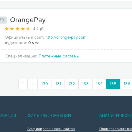
OrangePay
50
4.4 (6)
Официальный сайт:
http://orange-pay.com
Аудитория:
0 чел.
Специализации:
Платежные системы
(current)
1
...
130
131
132
133
134
135
136
ИЗАЦИЯ
ФИЛЬТРЫ / САНКЦИИ
АНАЛИТИЧЕСК
Аффилированность сайтов
Проверка частотн