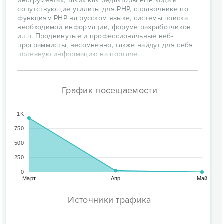
инструментах, таких как редакторы PHP кода и
сопутствующие утилиты для PHP, справочнике по
функциям PHP на русском языке, системы поиска
необходимой информации, форуме разработчиков
и.т.п. Продвинутые и профессиональные веб-
программисты, несомненно, также найдут для себя
полезную информацию на портале.
График посещаемости
1K
750
500
250
0
Март
Апр
Май
Источники трафика