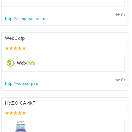
(1)
http://compteacher.ru
WebCofp
(1)
http://web.cofp.ru
НУДО САИКТ