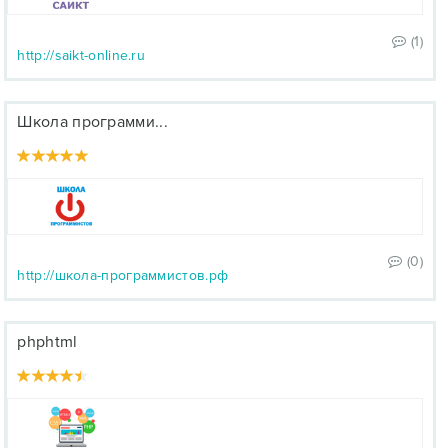
(1)
http://saikt-online.ru
Школа программи...
(0)
http://школа-программистов.рф
phphtml