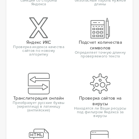
санкций со стороны
безопасный пароль нужной
Яндекса
длины
Яндекс ИКС
Подсчет количества
Проверка индекса качества
символов
сайтов по новому
Определяет точную длинну
алгоритму
проверяемого текста
Транслитерация онлайн
Проверка сайтов на
Преобразует русские буквы
вирусы
(кириллицу) в латиницу
Находятся ли Ваши ресурсы
(английские)
под фильтром Яндекса за
вирусы