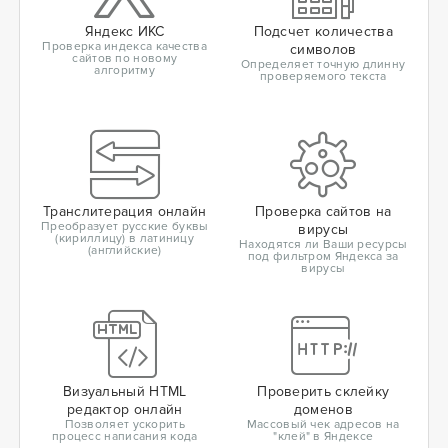
Яндекс ИКС
Подсчет количества
Проверка индекса качества
символов
сайтов по новому
Определяет точную длинну
алгоритму
проверяемого текста
Транслитерация онлайн
Проверка сайтов на
Преобразует русские буквы
вирусы
(кириллицу) в латиницу
Находятся ли Ваши ресурсы
(английские)
под фильтром Яндекса за
вирусы
Визуальный HTML
Проверить склейку
редактор онлайн
доменов
Позволяет ускорить
Массовый чек адресов на
процесс написания кода
"клей" в Яндексе