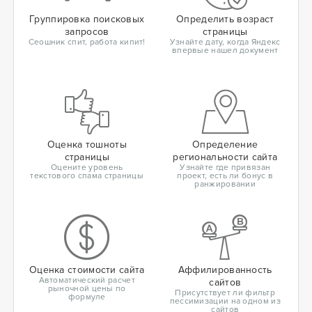
Группировка поисковых
Определить возраст
запросов
страницы
Сеошник спит, работа кипит!
Узнайте дату, когда Яндекс
впервые нашел документ
Оценка тошноты
Определение
страницы
региональности сайта
Оцените уровень
Узнайте где привязан
текстового спама страницы
проект, есть ли бонус в
ранжировании
Оценка стоимости сайта
Аффилированность
Автоматический расчет
сайтов
рыночной цены по
Присутствует ли фильтр
формуле
пессимизации на одном из
сайтов