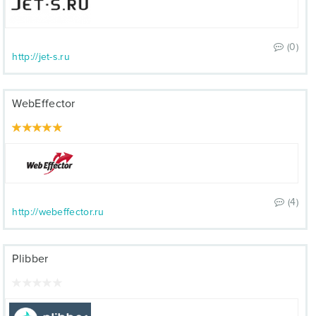
(0)
http://jet-s.ru
WebEffector
(4)
http://webeffector.ru
Plibber