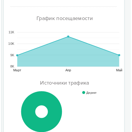
График посещаемости
11K
10K
9K
8K
Март
Апр
Май
Источники трафика
Директ
100%