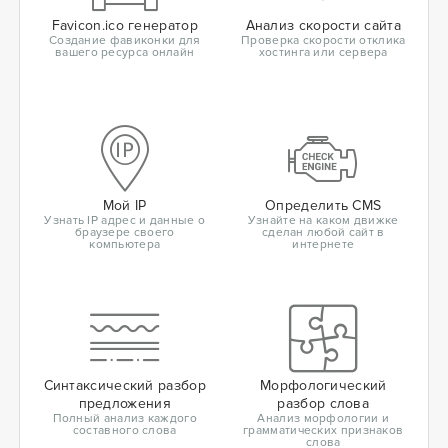
Favicon.ico генератор
Анализ скорости сайта
Создание фавиконки для
Проверка скорости отклика
вашего ресурса онлайн
хостинга или сервера
Мой IP
Определить CMS
Узнать IP адрес и данные о
Узнайте на каком движке
браузере своего
сделан любой сайт в
компьютера
интернете
Синтаксический разбор
Морфологический
предложения
разбор слова
Полный анализ каждого
Анализ морфологии и
составного слова
грамматических признаков
слова