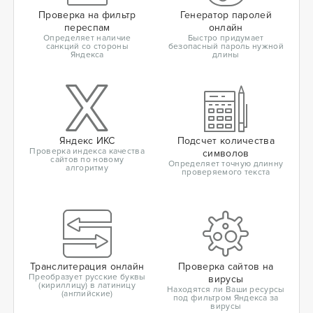
Проверка на фильтр
Генератор паролей
переспам
онлайн
Определяет наличие
Быстро придумает
санкций со стороны
безопасный пароль нужной
Яндекса
длины
Яндекс ИКС
Подсчет количества
Проверка индекса качества
символов
сайтов по новому
Определяет точную длинну
алгоритму
проверяемого текста
Транслитерация онлайн
Проверка сайтов на
Преобразует русские буквы
вирусы
(кириллицу) в латиницу
Находятся ли Ваши ресурсы
(английские)
под фильтром Яндекса за
вирусы