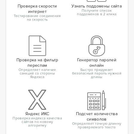
Проверка скорости
Узнать поддомены сайта
Получите список
интернет
поддоменов в 2 клика
Тестирование соединения
на скорость
Проверка на фильтр
Генератор паролей
переспам
онлайн
Определяет наличие
Быстро придумает
санкций со стороны
безопасный пароль нужной
Яндекса
длины
Яндекс ИКС
Подсчет количества
Проверка индекса качества
символов
сайтов по новому
Определяет точную длинну
алгоритму
проверяемого текста