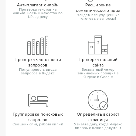
Антиплагиат онлайн
Расширение
Проверка текстов на
семантического ядра
уникальность и качество по
Найдем все упущенные
URL адресу
ключевые запросы!
Проверка частотности
Проверка позиций
запросов
сайта
Популярность ввода
Бесплатный чекер
запросов в Яндекс
занимаемых позиций в
Яндекс и Google
Группировка поисковых
Определить возраст
запросов
страницы
Сеошник спит, работа кипит!
Узнайте дату, когда Яндекс
впервые нашел документ