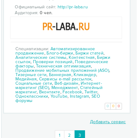
Официальный сайт:
http://pr-laba.ru
Аудитория:
0 чел.
Специализации:
Автоматизированное
продвижение
,
Блого-биржи
,
Биржи статей
,
Аналитические системы
,
Контекстная
,
Биржи
ссылок
,
Проверки позиций
,
Поведенческие
факторы
,
Техническая оптимизация
,
Продвижение мобильных приложений (ASO)
,
Тизерные сети
,
Баннерная
,
Кликандер
,
Медийная
,
Сервисы e-mail рассылок
,
Социальные сети
,
Веб-дизайн
,
Интернет-
маркетинг (SEO)
,
Менеджмент
,
Статейный
маркетинг
,
Вконтакте
,
Facebook
,
Twitter
,
Одноклассники
,
YouTube
,
Instagram
,
SEO
форумы
0
0
0
Добавить сервис
(current)
1
2
3