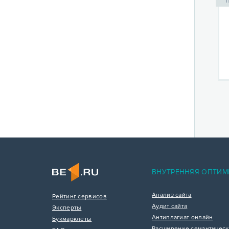
1
ВНУТРЕННЯЯ ОПТИМ
Анализ сайта
Рейтинг сервисов
Аудит сайта
Эксперты
Антиплагиат онлайн
Букмарклеты
Расширение семантическ