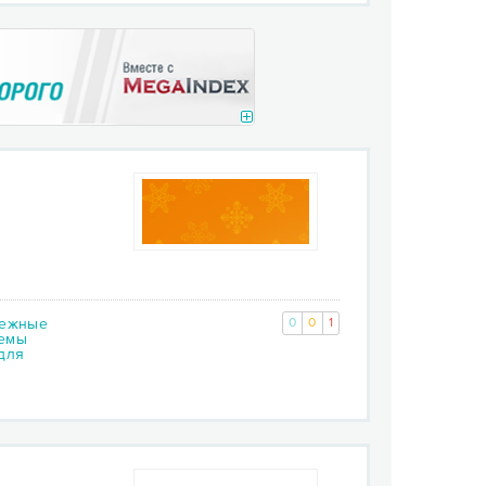
тежные
0
0
1
емы
для