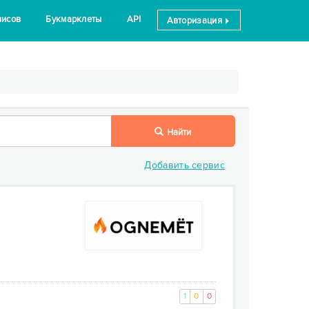
висов
Букмарклеты
API
Авторизация
Найти
Добавить сервис
1
0
0