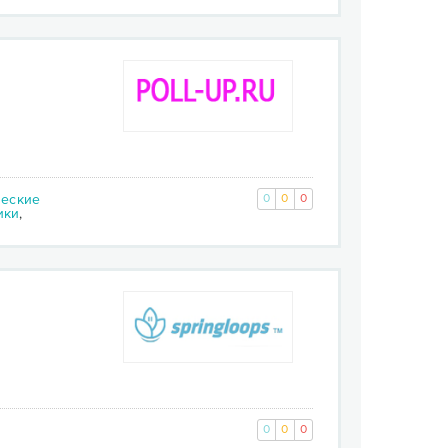
еские
0
0
0
ики
,
0
0
0