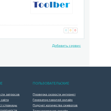
0
0
0
Добавить сервис
nt)
ИЕ
ПОЛЬЗОВАТЕЛЬСКИЕ
ости запросов
Проверка скорости интернет
 сайта
Генератор паролей онлайн
ст страницы
Подсчет количества символов
ональности
Транслитерация онлайн