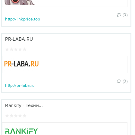
(0)
http://linkprice.top
PR-LABA.RU
(0)
http://pr-laba.ru
Rankify - Техни...