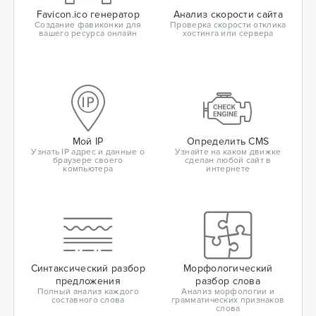
Favicon.ico генератор
Анализ скорости сайта
Создание фавиконки для
Проверка скорости отклика
вашего ресурса онлайн
хостинга или сервера
Мой IP
Определить CMS
Узнать IP адрес и данные о
Узнайте на каком движке
браузере своего
сделан любой сайт в
компьютера
интернете
Синтаксический разбор
Морфологический
предложения
разбор слова
Полный анализ каждого
Анализ морфологии и
составного слова
грамматических признаков
слова