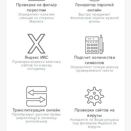
Проверка на фильтр
Генератор паролей
переспам
онлайн
Определяет наличие
Быстро придумает
санкций со стороны
безопасный пароль нужной
Яндекса
длины
Яндекс ИКС
Подсчет количества
Проверка индекса качества
символов
сайтов по новому
Определяет точную длинну
алгоритму
проверяемого текста
Транслитерация онлайн
Проверка сайтов на
Преобразует русские буквы
вирусы
(кириллицу) в латиницу
Находятся ли Ваши ресурсы
(английские)
под фильтром Яндекса за
вирусы