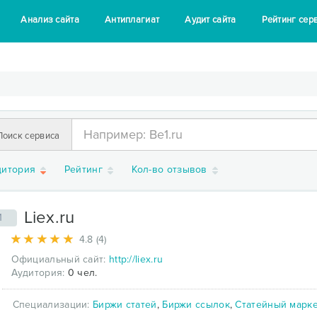
Анализ сайта
Антиплагиат
Аудит сайта
Рейтинг сер
Поиск сервиса
дитория
Рейтинг
Кол-во отзывов
Liex.ru
1
4.8 (4)
Официальный сайт:
http://liex.ru
Аудитория:
0 чел.
Специализации:
Биржи статей
,
Биржи ссылок
,
Статейный марк