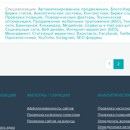
Специализации:
Автоматизированное продвижение
,
Блого-би
Биржи статей
,
Аналитические системы
,
Контекстная
,
Биржи сс
Проверки позиций
,
Поведенческие факторы
,
Техническая
оптимизация
,
Продвижение мобильных приложений (ASO)
,
Ти
сети
,
Баннерная
,
Кликандер
,
Медийная
,
Сервисы e-mail рассыл
Социальные сети
,
Веб-дизайн
,
Интернет-маркетинг (SEO)
,
Менеджмент
,
Статейный маркетинг
,
Вконтакте
,
Facebook
,
Twitte
Одноклассники
,
YouTube
,
Instagram
,
SEO форумы
(curre
1
2
ИЗАЦИЯ
ФИЛЬТРЫ / САНКЦИИ
АНАЛИТИЧЕСК
Аффилированность сайтов
Проверка частотн
Проверка на фильтр переспам
Проверка позиций
Проверка сайтов на вирусы
Определить возра
Определение реги
ого ядра