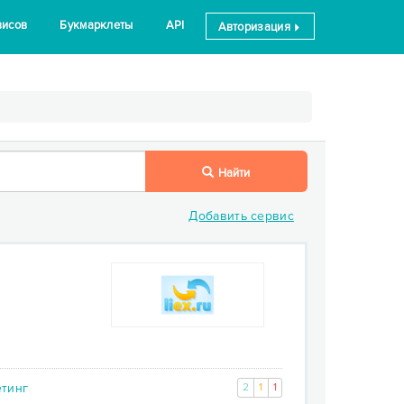
висов
Букмарклеты
API
Авторизация
Найти
Добавить сервис
етинг
2
1
1