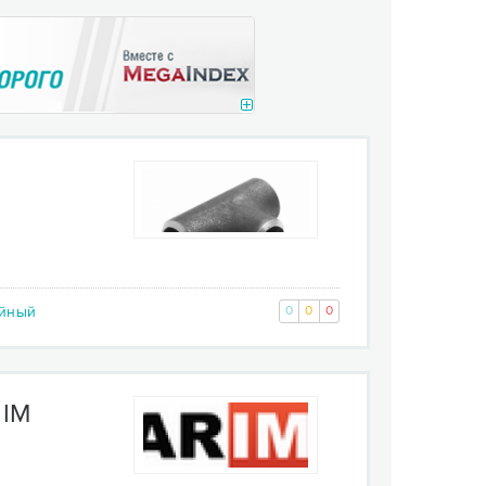
ейный
0
0
0
.IM