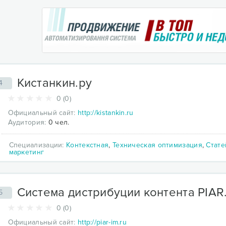
Кистанкин.ру
4
0 (0)
Официальный сайт:
http://kistankin.ru
Аудитория:
0 чел.
Специализации:
Контекстная
,
Техническая оптимизация
,
Стат
маркетинг
Система дистрибуции контента PIAR
5
0 (0)
Официальный сайт:
http://piar-im.ru