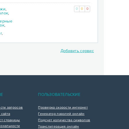
ржи
,
0
0
0
ылок
,
зерные
ок
,
r
,
Добавить сервис
nt)
ИЕ
ПОЛЬЗОВАТЕЛЬСКИЕ
ости запросов
Проверка скорости интернет
 сайта
Генератор паролей онлайн
ст страницы
Подсчет количества символов
ональности
Транслитерация онлайн