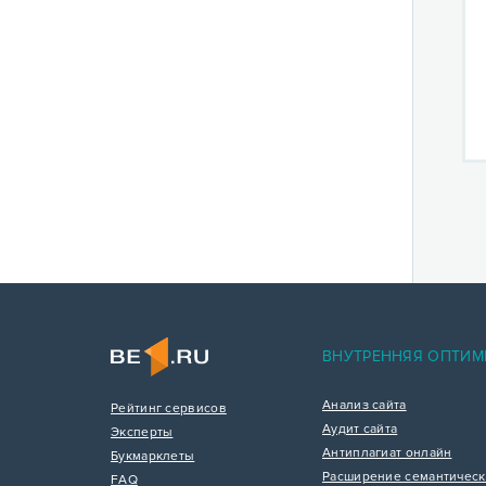
ВНУТРЕННЯЯ ОПТИМ
Анализ сайта
Рейтинг сервисов
Аудит сайта
Эксперты
Антиплагиат онлайн
Букмарклеты
Расширение семантическ
FAQ