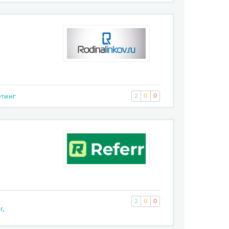
етинг
2
0
0
2
0
0
r
,