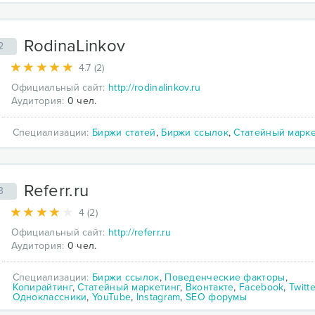
RodinaLinkov
2
4.7 (2)
Официальный сайт:
http://rodinalinkov.ru
Аудитория:
0 чел.
Специализации:
Биржи статей
,
Биржи ссылок
,
Статейный марк
Referr.ru
3
4 (2)
Официальный сайт:
http://referr.ru
Аудитория:
0 чел.
Специализации:
Биржи ссылок
,
Поведенческие факторы
,
Копирайтинг
,
Статейный маркетинг
,
Вконтакте
,
Facebook
,
Twitte
Одноклассники
,
YouTube
,
Instagram
,
SEO форумы