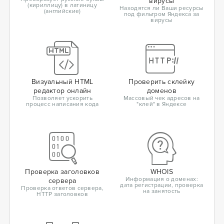
вирусы
(кириллицу) в латиницу
Находятся ли Ваши ресурсы
(английские)
под фильтром Яндекса за
вирусы
Визуальный HTML
Проверить склейку
редактор онлайн
доменов
Позволяет ускорить
Массовый чек адресов на
процесс написания кода
"клей" в Яндексе
Проверка заголовков
WHOIS
Информация о доменах:
сервера
дата регистрации, проверка
Проверка ответов сервера,
на занятость
HTTP заголовков