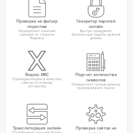
Проверка на фильтр
Генератор паролей
переспам
онлайн
Определяет наличие
Быстро придумает
санкций со стороны
безопасный пароль нужной
Яндекса
длины
Яндекс ИКС
Подсчет количества
Проверка индекса качества
символов
сайтов по новому
Определяет точную длинну
алгоритму
проверяемого текста
Транслитерация онлайн
Проверка сайтов на
Преобразует русские буквы