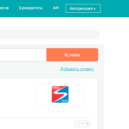
висов
Букмарклеты
API
Авторизация
Найти
Добавить сервис
1
0
0