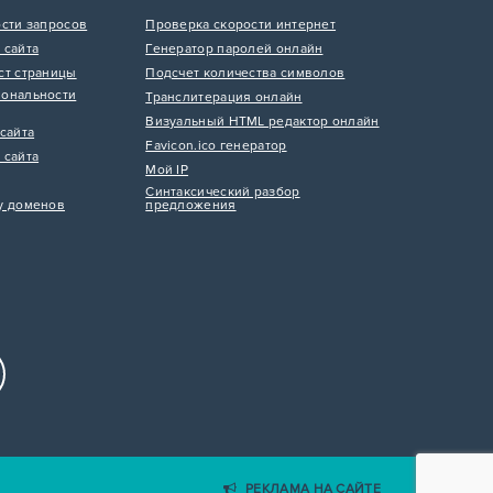
ости запросов
Проверка скорости интернет
 сайта
Генератор паролей онлайн
ст страницы
Подсчет количества символов
ональности
Транслитерация онлайн
Визуальный HTML редактор онлайн
сайта
Favicon.ico генератор
 сайта
Мой IP
Синтаксический разбор
у доменов
предложения
РЕКЛАМА НА САЙТЕ