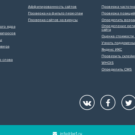
Аффилированность сайтов
Проверка частотн
Проверка на фильтр переспам
Проверка позиций
Проверка сайтов на вирусы
Определить возра
Определение реги
ого ядра
сайта
запросов
Оценка стоимости 
цы
Узнать поддомены
рвера
Яндекс ИКС
Проверить склейк
р слова
WHOIS
Определить CMS
info@be1.ru