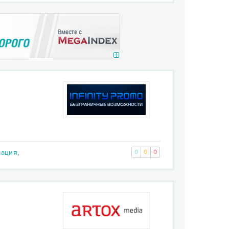
зация
,
0
0
0