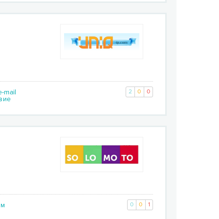
-mail
2
0
0
вие
ым
0
0
1