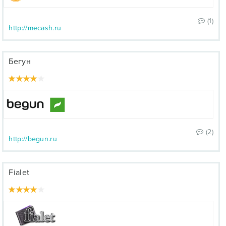
(1)
http://mecash.ru
Бегун
(2)
http://begun.ru
Fialet