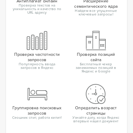
Антиплагиат онлайн
Расширение
Проверка текстов на
семантического ядра
уникальность и качество по
Найдем все упущенные
URL адресу
ключевые запросы!
Проверка частотности
Проверка позиций
запросов
сайта
Популярность ввода
Бесплатный чекер
запросов в Яндекс
занимаемых позиций в
Яндекс и Google
Группировка поисковых
Определить возраст
запросов
страницы
Сеошник спит, работа кипит!
Узнайте дату, когда Яндекс
впервые нашел документ