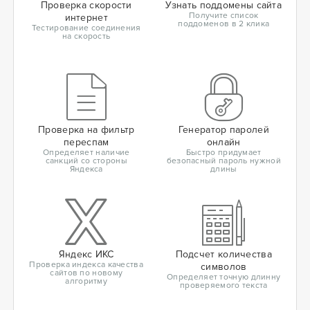
Проверка скорости
Узнать поддомены сайта
Получите список
интернет
поддоменов в 2 клика
Тестирование соединения
на скорость
Проверка на фильтр
Генератор паролей
переспам
онлайн
Определяет наличие
Быстро придумает
санкций со стороны
безопасный пароль нужной
Яндекса
длины
Яндекс ИКС
Подсчет количества
Проверка индекса качества
символов
сайтов по новому
Определяет точную длинну
алгоритму
проверяемого текста