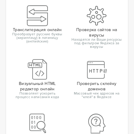
Транслитерация онлайн
Проверка сайтов на
Преобразует русские буквы
вирусы
(кириллицу) в латиницу
Находятся ли Ваши ресурсы
(английские)
под фильтром Яндекса за
вирусы
Визуальный HTML
Проверить склейку
редактор онлайн
доменов
Позволяет ускорить
Массовый чек адресов на
процесс написания кода
"клей" в Яндексе