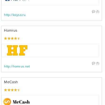
(1)
http://keysa.ru
Homrus
(1)
http://homrus.net
MeCash