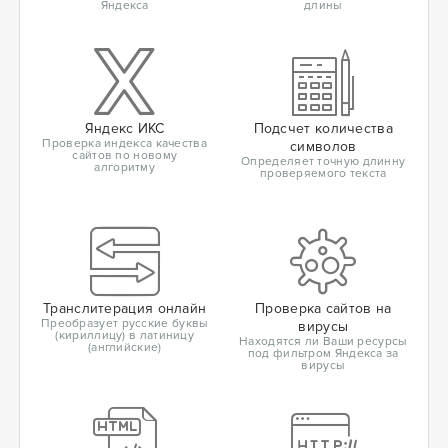
Яндекса
длины
Яндекс ИКС
Подсчет количества
Проверка индекса качества
символов
сайтов по новому
Определяет точную длинну
алгоритму
проверяемого текста
Транслитерация онлайн
Проверка сайтов на
Преобразует русские буквы
вирусы
(кириллицу) в латиницу
Находятся ли Ваши ресурсы
(английские)
под фильтром Яндекса за
вирусы