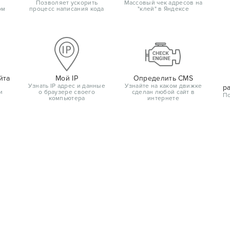
Позволяет ускорить
Массовый чек адресов на
ом
процесс написания кода
"клей" в Яндексе
йта
Мой IP
Определить CMS
Узнать IP адрес и данные
Узнайте на каком движке
р
и
о браузере своего
сделан любой сайт в
По
компьютера
интернете