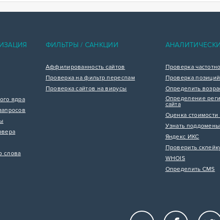
ИЗАЦИЯ
ФИЛЬТРЫ / САНКЦИИ
АНАЛИТИЧЕСК
Аффилированность сайтов
Проверка частотн
Проверка на фильтр переспам
Проверка позиций
Проверка сайтов на вирусы
Определить возра
Определение реги
ого ядра
сайта
запросов
Оценка стоимости 
цы
Узнать поддомены
рвера
Яндекс ИКС
Проверить склейк
р слова
WHOIS
Определить CMS