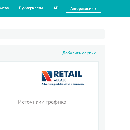
висов
Букмарклеты
API
Авторизация
Добавить сервис
Источники трафика