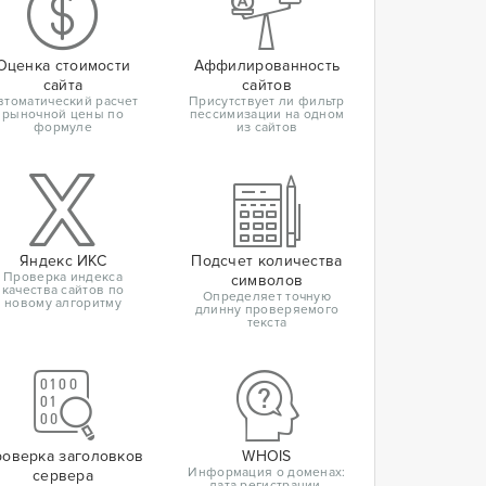
Оценка стоимости
Аффилированность
сайта
сайтов
втоматический расчет
Присутствует ли фильтр
рыночной цены по
пессимизации на одном
формуле
из сайтов
Яндекс ИКС
Подсчет количества
Проверка индекса
символов
качества сайтов по
Определяет точную
новому алгоритму
длинну проверяемого
текста
оверка заголовков
WHOIS
Информация о доменах:
сервера
дата регистрации,