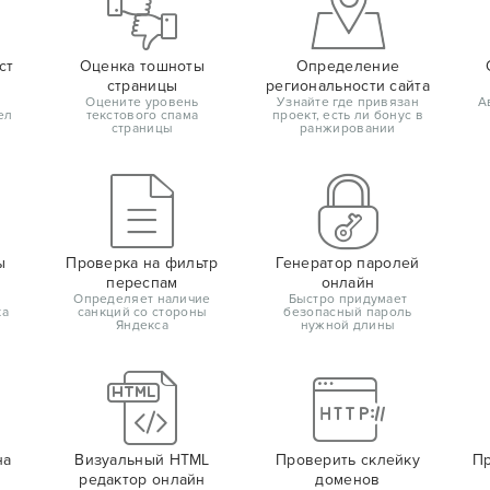
ст
Оценка тошноты
Определение
страницы
региональности сайта
Оцените уровень
Узнайте где привязан
А
ел
текстового спама
проект, есть ли бонус в
страницы
ранжировании
ы
Проверка на фильтр
Генератор паролей
переспам
онлайн
Определяет наличие
Быстро придумает
ка
санкций со стороны
безопасный пароль
Яндекса
нужной длины
на
Визуальный HTML
Проверить склейку
Пр
редактор онлайн
доменов