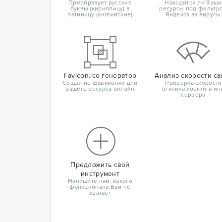
Преобразует русские
Находятся ли Ваши
буквы (кириллицу) в
ресурсы под фильтр
латиницу (английские)
Яндекса за вирусы
Favicon.ico генератор
Анализ скорости са
Создание фавиконки для
Проверка скорости
вашего ресурса онлайн
отклика хостинга ил
сервера
Предложить свой
инструмент
Напишите нам, какого
функционала Вам не
хватает