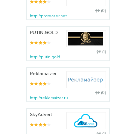
(0)
http://proteaser.net
PUTIN.GOLD
(1)
http://putin.gold
Reklamaizer
(0)
http://reklamaizer.ru
SkyAdvert
(1)