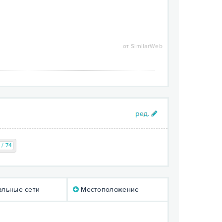
от SimilarWeb
 / 74
льные сети
Местоположение