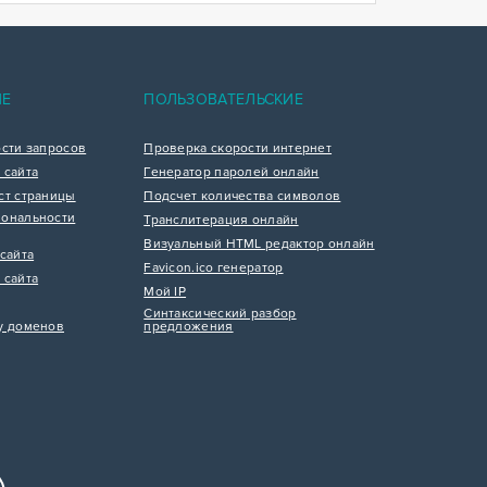
ИЕ
ПОЛЬЗОВАТЕЛЬСКИЕ
ости запросов
Проверка скорости интернет
 сайта
Генератор паролей онлайн
ст страницы
Подсчет количества символов
ональности
Транслитерация онлайн
Визуальный HTML редактор онлайн
сайта
Favicon.ico генератор
 сайта
Мой IP
Синтаксический разбор
у доменов
предложения