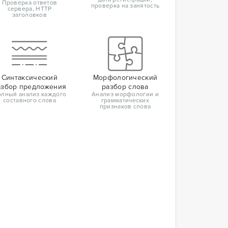
Проверка ответов
проверка на занятость
сервера, HTTP
заголовков
Синтаксический
Морфологический
азбор предложения
разбор слова
лный анализ каждого
Анализ морфологии и
составного слова
грамматических
признаков слова