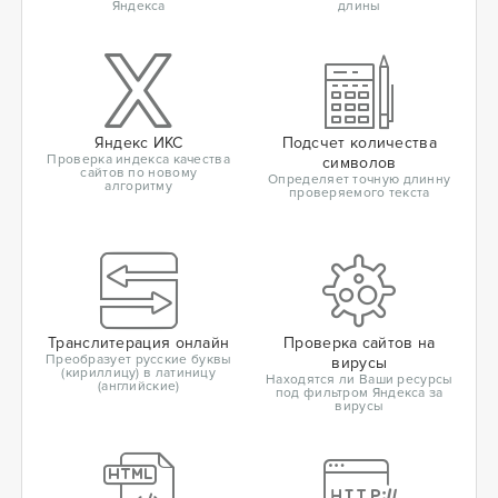
Яндекса
длины
Яндекс ИКС
Подсчет количества
Проверка индекса качества
символов
сайтов по новому
Определяет точную длинну
алгоритму
проверяемого текста
Транслитерация онлайн
Проверка сайтов на
Преобразует русские буквы
вирусы
(кириллицу) в латиницу
Находятся ли Ваши ресурсы
(английские)
под фильтром Яндекса за
вирусы