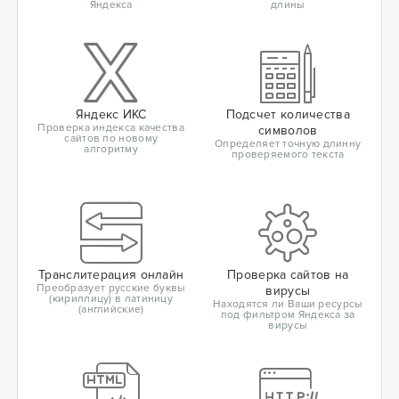
Яндекса
длины
Яндекс ИКС
Подсчет количества
Проверка индекса качества
символов
сайтов по новому
Определяет точную длинну
алгоритму
проверяемого текста
Транслитерация онлайн
Проверка сайтов на
Преобразует русские буквы
вирусы
(кириллицу) в латиницу
Находятся ли Ваши ресурсы
(английские)
под фильтром Яндекса за
вирусы