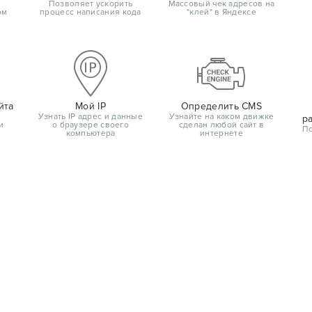
Позволяет ускорить
Массовый чек адресов на
ом
процесс написания кода
"клей" в Яндексе
йта
Мой IP
Определить CMS
Узнать IP адрес и данные
Узнайте на каком движке
р
и
о браузере своего
сделан любой сайт в
По
компьютера
интернете