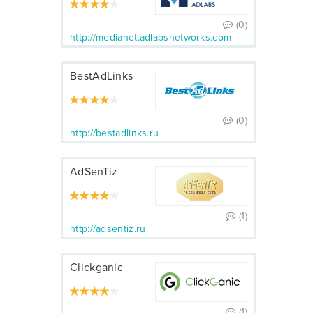
(0)
http://medianet.adlabsnetworks.com
BestAdLinks
(0)
http://bestadlinks.ru
AdSenTiz
(1)
http://adsentiz.ru
Clickganic
(1)