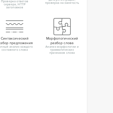
Проверка ответов
проверка на занятость
сервера, HTTP
заголовков
Синтаксический
Морфологический
азбор предложения
разбор слова
лный анализ каждого
Анализ морфологии и
составного слова
грамматических
признаков слова