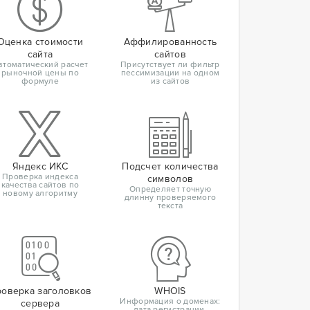
Оценка стоимости
Аффилированность
сайта
сайтов
втоматический расчет
Присутствует ли фильтр
рыночной цены по
пессимизации на одном
формуле
из сайтов
Яндекс ИКС
Подсчет количества
Проверка индекса
символов
качества сайтов по
Определяет точную
новому алгоритму
длинну проверяемого
текста
оверка заголовков
WHOIS
Информация о доменах:
сервера
дата регистрации,