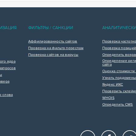
ИЗАЦИЯ
ФИЛЬТРЫ / САНКЦИИ
АНАЛИТИЧЕСК
Аффилированность сайтов
Проверка частотн
Проверка на фильтр переспам
Проверка позиций
Проверка сайтов на вирусы
Определить возра
Определение реги
ого ядра
сайта
запросов
Оценка стоимости 
цы
Узнать поддомены
рвера
Яндекс ИКС
Проверить склейк
р слова
WHOIS
Определить CMS