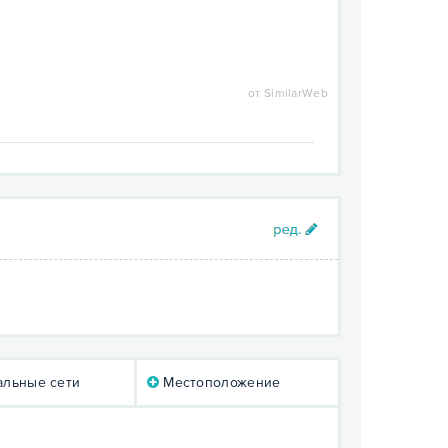
от SimilarWeb
льные сети
Местоположение