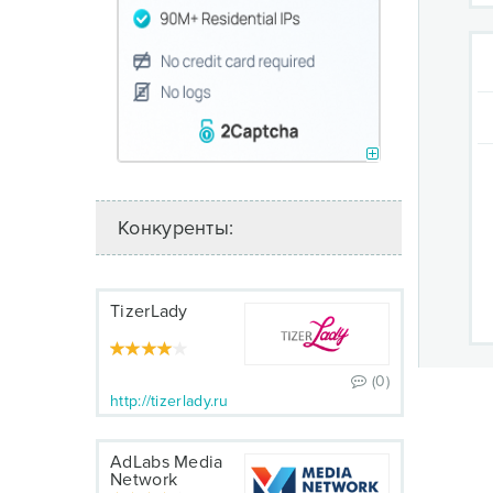
Конкуренты:
TizerLady
(0)
http://tizerlady.ru
AdLabs Media
Network