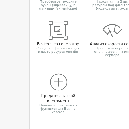
Преобразует русские
Находятся ли Ваши
буквы (кириллицу) в
ресурсы под фильтр
латиницу (английские)
Яндекса за вирусы
Favicon.ico генератор
Анализ скорости са
Создание фавиконки для
Проверка скорости
вашего ресурса онлайн
отклика хостинга ил
сервера
Предложить свой
инструмент
Напишите нам, какого
функционала Вам не
хватает