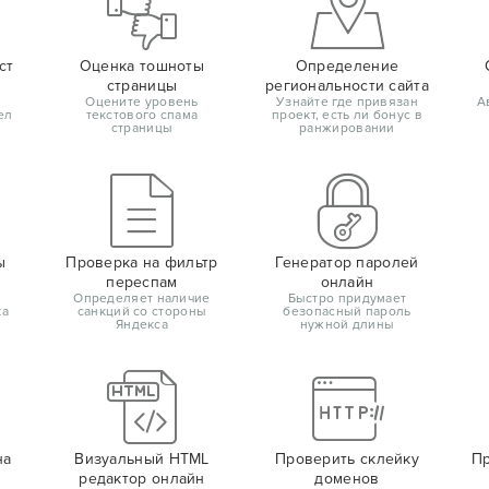
ст
Оценка тошноты
Определение
страницы
региональности сайта
Оцените уровень
Узнайте где привязан
А
ел
текстового спама
проект, есть ли бонус в
страницы
ранжировании
ы
Проверка на фильтр
Генератор паролей
переспам
онлайн
Определяет наличие
Быстро придумает
ка
санкций со стороны
безопасный пароль
Яндекса
нужной длины
на
Визуальный HTML
Проверить склейку
Пр
редактор онлайн
доменов