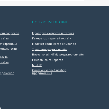
ИЕ
ПОЛЬЗОВАТЕЛЬСКИЕ
ости запросов
Проверка скорости интернет
 сайта
Генератор паролей онлайн
ст страницы
Подсчет количества символов
ональности
Транслитерация онлайн
Визуальный HTML редактор онлайн
сайта
Favicon.ico генератор
 сайта
Мой IP
Синтаксический разбор
у доменов
предложения