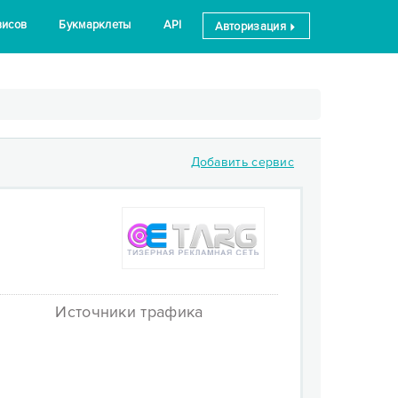
висов
Букмарклеты
API
Авторизация
Добавить сервис
Источники трафика