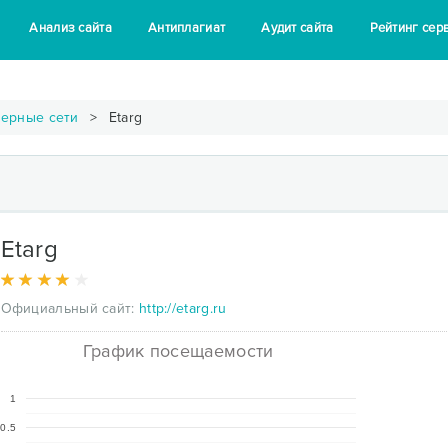
Анализ сайта
Антиплагиат
Аудит сайта
Рейтинг сер
зерные сети
Etarg
Etarg
Официальный сайт:
http://etarg.ru
График посещаемости
1
0.5