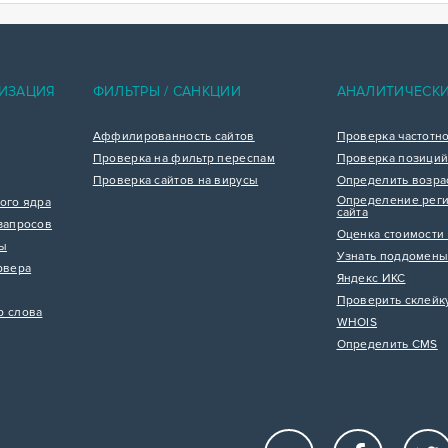
ИЗАЦИЯ
ФИЛЬТРЫ / САНКЦИИ
АНАЛИТИЧЕСК
Аффилированность сайтов
Проверка частотн
Проверка на фильтр переспам
Проверка позиций
Проверка сайтов на вирусы
Определить возра
Определение реги
ого ядра
сайта
запросов
Оценка стоимости 
цы
Узнать поддомены
рвера
Яндекс ИКС
Проверить склейк
р слова
WHOIS
Определить CMS