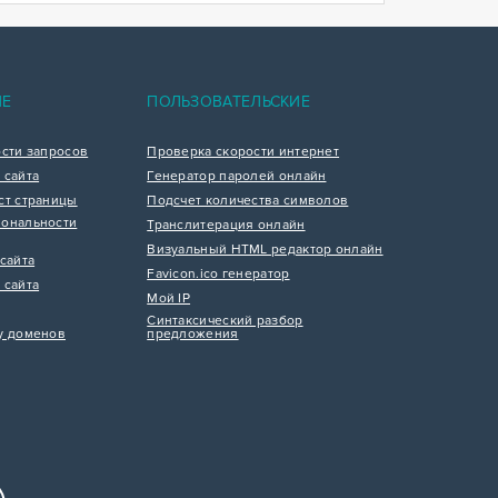
ИЕ
ПОЛЬЗОВАТЕЛЬСКИЕ
ости запросов
Проверка скорости интернет
 сайта
Генератор паролей онлайн
ст страницы
Подсчет количества символов
ональности
Транслитерация онлайн
Визуальный HTML редактор онлайн
сайта
Favicon.ico генератор
 сайта
Мой IP
Синтаксический разбор
у доменов
предложения