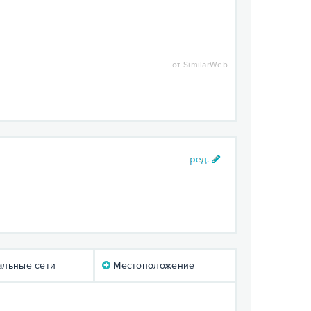
от SimilarWeb
льные сети
Местоположение