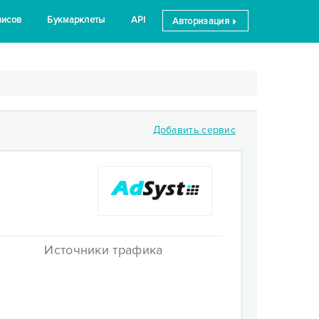
висов
Букмарклеты
API
Авторизация
Добавить сервис
Источники трафика