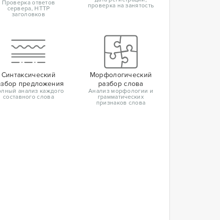
Проверка ответов
проверка на занятость
сервера, HTTP
заголовков
Синтаксический
Морфологический
азбор предложения
разбор слова
лный анализ каждого
Анализ морфологии и
составного слова
грамматических
признаков слова