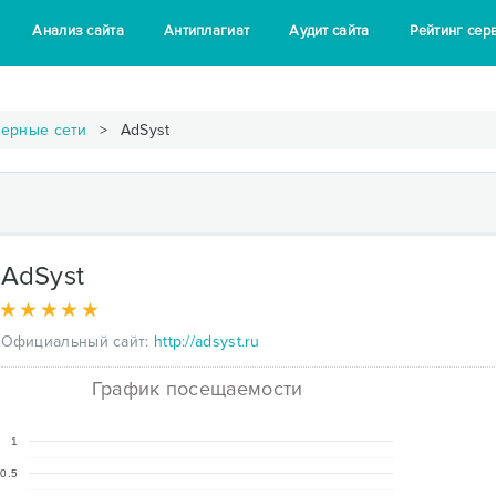
Анализ сайта
Антиплагиат
Аудит сайта
Рейтинг сер
зерные сети
AdSyst
AdSyst
Официальный сайт:
http://adsyst.ru
График посещаемости
1
0.5