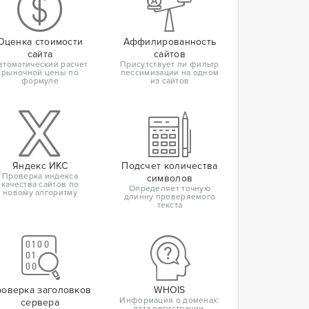
Оценка стоимости
Аффилированность
сайта
сайтов
втоматический расчет
Присутствует ли фильтр
рыночной цены по
пессимизации на одном
формуле
из сайтов
Яндекс ИКС
Подсчет количества
Проверка индекса
символов
качества сайтов по
Определяет точную
новому алгоритму
длинну проверяемого
текста
оверка заголовков
WHOIS
Информация о доменах:
сервера
дата регистрации,