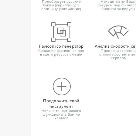
Преобразует русские
Находятся ли Ваши
буквы (кириллицу) в
ресурсы под фильтр
латиницу (английские)
Яндекса за вирусы
Favicon.ico генератор
Анализ скорости са
Создание фавиконки для
Проверка скорости
вашего ресурса онлайн
отклика хостинга ил
сервера
Предложить свой
инструмент
Напишите нам, какого
функционала Вам не
хватает