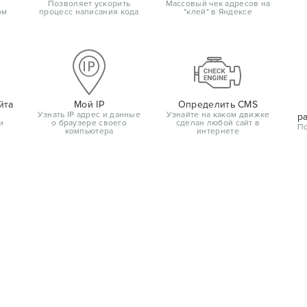
Позволяет ускорить
Массовый чек адресов на
ом
процесс написания кода
"клей" в Яндексе
йта
Мой IP
Определить CMS
Узнать IP адрес и данные
Узнайте на каком движке
р
и
о браузере своего
сделан любой сайт в
По
компьютера
интернете