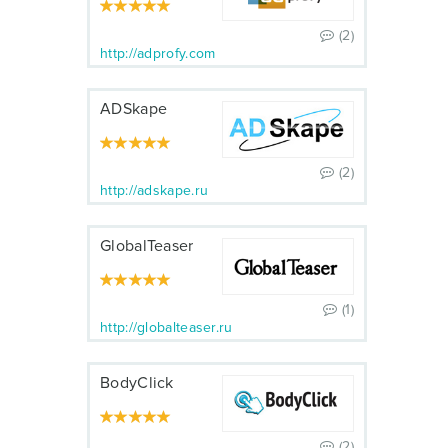
(2)
http://adprofy.com
ADSkape
(2)
http://adskape.ru
GlobalTeaser
(1)
http://globalteaser.ru
BodyClick
(2)