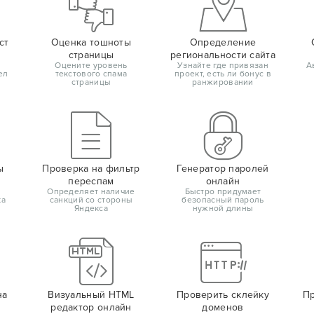
ст
Оценка тошноты
Определение
страницы
региональности сайта
Оцените уровень
Узнайте где привязан
А
ел
текстового спама
проект, есть ли бонус в
страницы
ранжировании
ы
Проверка на фильтр
Генератор паролей
переспам
онлайн
Определяет наличие
Быстро придумает
ка
санкций со стороны
безопасный пароль
Яндекса
нужной длины
на
Визуальный HTML
Проверить склейку
Пр
редактор онлайн
доменов