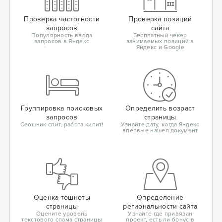
Проверка частотности
Проверка позиций
запросов
сайта
Популярность ввода
Бесплатный чекер
запросов в Яндекс
занимаемых позиций в
Яндекс и Google
Группировка поисковых
Определить возраст
запросов
страницы
Сеошник спит, работа кипит!
Узнайте дату, когда Яндекс
впервые нашел документ
Оценка тошноты
Определение
страницы
региональности сайта
Оцените уровень
Узнайте где привязан
текстового спама страницы
проект, есть ли бонус в