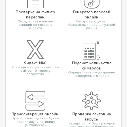
Проверка на фильтр
Генератор паролей
переспам
онлайн
Определяет наличие
Быстро придумает
санкций со стороны
безопасный пароль нужной
Яндекса
длины
Яндекс ИКС
Подсчет количества
Проверка индекса качества
символов
сайтов по новому
Определяет точную длинну
алгоритму
проверяемого текста
Транслитерация онлайн
Проверка сайтов на
Преобразует русские буквы
вирусы
(кириллицу) в латиницу
Находятся ли Ваши ресурсы
(английские)
под фильтром Яндекса за