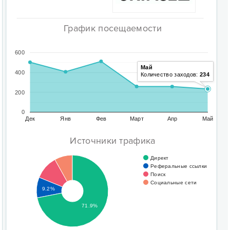
График посещаемости
600
Май
400
Количество заходов:
234
200
0
Дек
Янв
Фев
Март
Апр
Май
Источники трафика
Директ
Реферальные ссылки
Поиск
Социальные сети
9.2%
71.9%