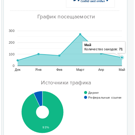
График посещаемости
300
200
Май
Количество заходов:
71
100
0
Дек
Янв
Фев
Март
Апр
Май
Источники трафика
Директ
Реферальные ссылки
93%