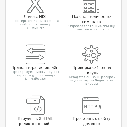
Яндекс ИКС
Подсчет количества
Проверка индекса качества
символов
сайтов по новому
Определяет точную длинну
алгоритму
проверяемого текста
Транслитерация онлайн
Проверка сайтов на
Преобразует русские буквы
вирусы
(кириллицу) в латиницу
Находятся ли Ваши ресурсы
(английские)
под фильтром Яндекса за
вирусы
Визуальный HTML
Проверить склейку
редактор онлайн
доменов