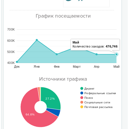
График посещаемости
700K
600K
Май
Количество заходов:
476,746
500K
400K
Дек
Янв
Фев
Март
Апр
Май
Источники трафика
Директ
Реферальные ссылки
Поиск
27.2%
Социальные сети
Почтовая рассылка
64.6%