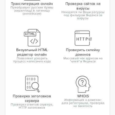
Транслитерация онлайн
Проверка сайтов на
Преобразует русские буквы
вирусы
(кириллицу) в латиницу
Находятся ли Ваши ресурсы
(английские)
под фильтром Яндекса за
вирусы
Визуальный HTML
Проверить склейку
редактор онлайн
доменов
Позволяет ускорить
Массовый чек адресов на
процесс написания кода
"клей" в Яндексе
Проверка заголовков
WHOIS
Информация о доменах:
сервера
дата регистрации, проверка
Проверка ответов сервера,
на занятость
HTTP заголовков