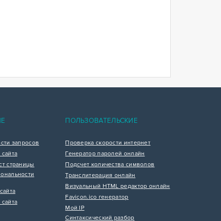
ИЕ
ПОЛЬЗОВАТЕЛЬСКИЕ
ости запросов
Проверка скорости интернет
 сайта
Генератор паролей онлайн
ст страницы
Подсчет количества символов
ональности
Транслитерация онлайн
Визуальный HTML редактор онлайн
сайта
Favicon.ico генератор
 сайта
Мой IP
Синтаксический разбор