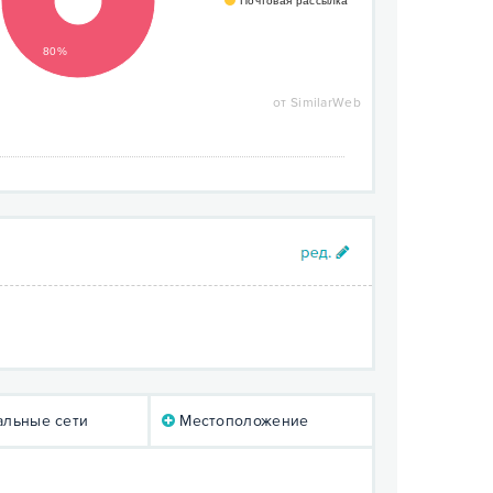
Почтовая рассылка
80%
от SimilarWeb
льные сети
Местоположение