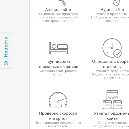
Анализ сайта
Аудит сайта
Комплексная проверка
Решаем проблемы.
основных показателей
Найдем все техничес
для продвижения
ошибки
Новости
Группировка
Определить возра
поисковых запросов
страницы
Сеошник спит, работа
Узнайте дату, когда
кипит!
Яндекс впервые наш
документ
Проверка скорости
Узнать поддомен
интернет
сайта
Тестирование соединения
Получите список
на скорость
поддоменов в 2 кли