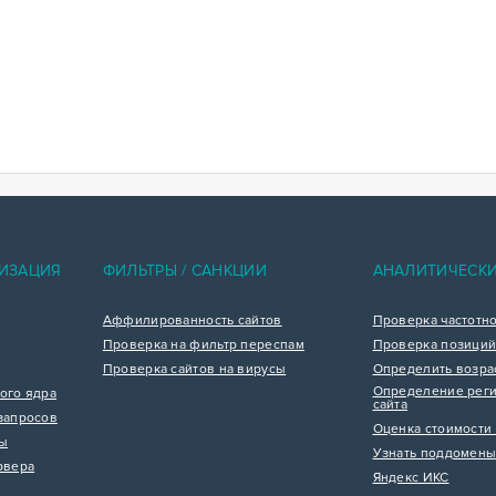
ИЗАЦИЯ
ФИЛЬТРЫ / САНКЦИИ
АНАЛИТИЧЕСК
Аффилированность сайтов
Проверка частотн
Проверка на фильтр переспам
Проверка позиций
Проверка сайтов на вирусы
Определить возра
Определение реги
ого ядра
сайта
запросов
Оценка стоимости 
цы
Узнать поддомены
рвера
Яндекс ИКС