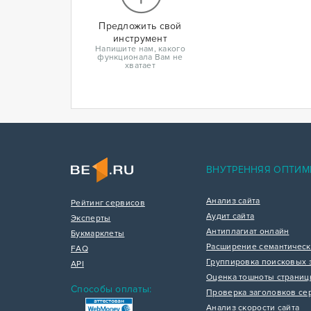
Предложить свой
инструмент
Напишите нам, какого
функционала Вам не
хватает
ВНУТРЕННЯЯ ОПТИМ
Анализ сайта
Рейтинг сервисов
Аудит сайта
Эксперты
Антиплагиат онлайн
Букмарклеты
Расширение семантическ
FAQ
Группировка поисковых 
API
Оценка тошноты страни
Способы оплаты:
Проверка заголовков се
Анализ скорости сайта