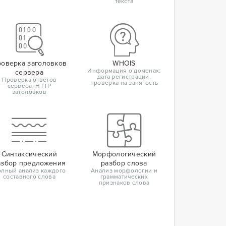
текста
оверка заголовков
WHOIS
Информация о доменах:
сервера
дата регистрации,
Проверка ответов
проверка на занятость
сервера, HTTP
заголовков
Синтаксический
Морфологический
азбор предложения
разбор слова
лный анализ каждого
Анализ морфологии и
составного слова
грамматических
признаков слова