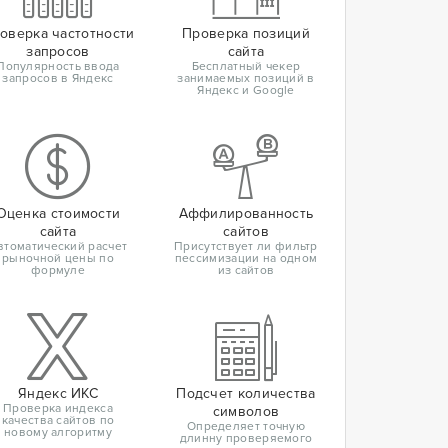
оверка частотности
Проверка позиций
запросов
сайта
Популярность ввода
Бесплатный чекер
запросов в Яндекс
занимаемых позиций в
Яндекс и Google
Оценка стоимости
Аффилированность
сайта
сайтов
втоматический расчет
Присутствует ли фильтр
рыночной цены по
пессимизации на одном
формуле
из сайтов
Яндекс ИКС
Подсчет количества
Проверка индекса
символов
качества сайтов по
Определяет точную
новому алгоритму
длинну проверяемого