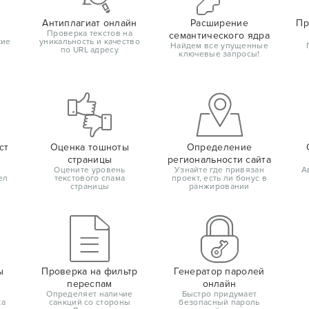
Антиплагиат онлайн
Расширение
Пр
Проверка текстов на
семантического ядра
кие
уникальность и качество
Найдем все упущенные
по URL адресу
ключевые запросы!
ст
Оценка тошноты
Определение
страницы
региональности сайта
Оцените уровень
Узнайте где привязан
А
ел
текстового спама
проект, есть ли бонус в
страницы
ранжировании
ы
Проверка на фильтр
Генератор паролей
переспам
онлайн
Определяет наличие
Быстро придумает
ка
санкций со стороны
безопасный пароль