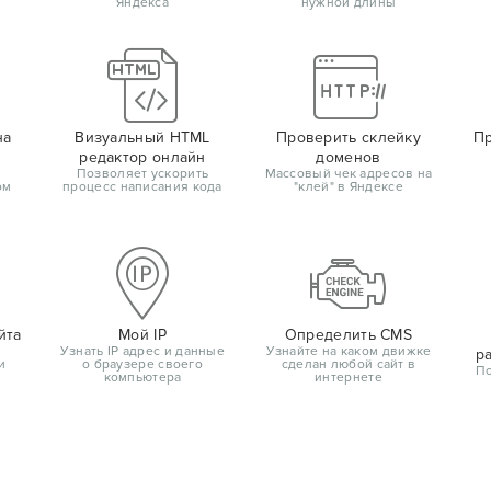
Яндекса
нужной длины
на
Визуальный HTML
Проверить склейку
Пр
редактор онлайн
доменов
Позволяет ускорить
Массовый чек адресов на
ом
процесс написания кода
"клей" в Яндексе
йта
Мой IP
Определить CMS
Узнать IP адрес и данные
Узнайте на каком движке
р
и
о браузере своего
сделан любой сайт в
По
компьютера
интернете