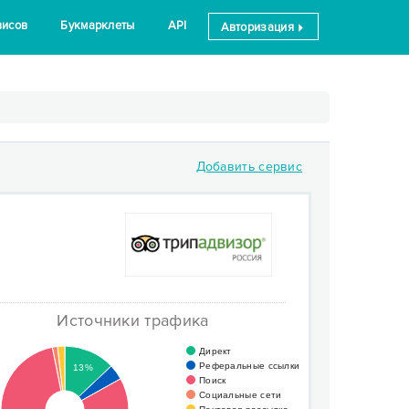
висов
Букмарклеты
API
Авторизация
Добавить сервис
Источники трафика
Директ
Реферальные ссылки
13%
Поиск
Социальные сети