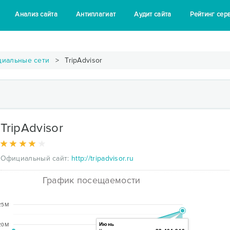
Анализ сайта
Антиплагиат
Аудит сайта
Рейтинг сер
циальные сети
TripAdvisor
TripAdvisor
Официальный сайт:
http://tripadvisor.ru
График посещаемости
25M
Июнь
20M