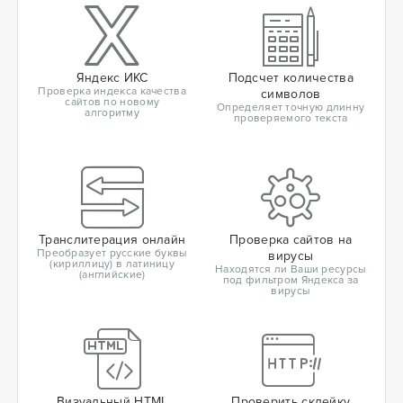
Яндекс ИКС
Подсчет количества
Проверка индекса качества
символов
сайтов по новому
Определяет точную длинну
алгоритму
проверяемого текста
Транслитерация онлайн
Проверка сайтов на
Преобразует русские буквы
вирусы
(кириллицу) в латиницу
Находятся ли Ваши ресурсы
(английские)
под фильтром Яндекса за
вирусы
Визуальный HTML
Проверить склейку