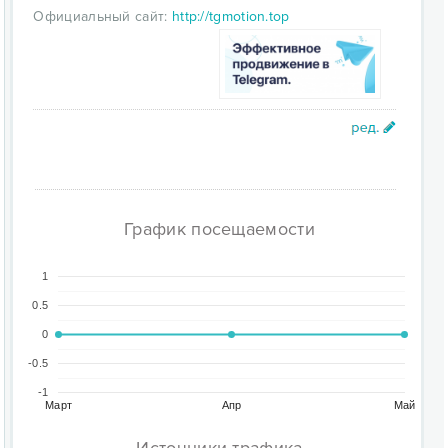
Официальный сайт:
http://tgmotion.top
График посещаемости
1
0.5
0
-0.5
-1
Март
Апр
Май