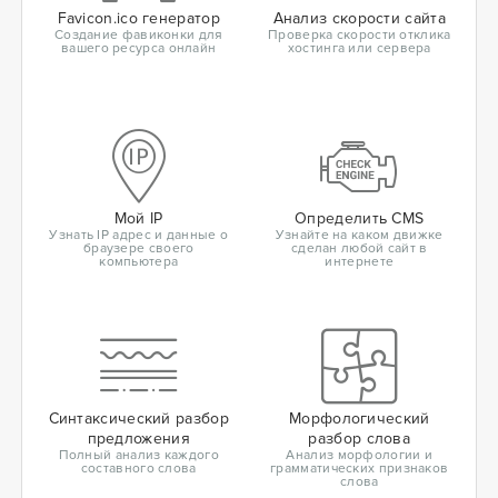
Favicon.ico генератор
Анализ скорости сайта
Создание фавиконки для
Проверка скорости отклика
вашего ресурса онлайн
хостинга или сервера
Мой IP
Определить CMS
Узнать IP адрес и данные о
Узнайте на каком движке
браузере своего
сделан любой сайт в
компьютера
интернете
Синтаксический разбор
Морфологический
предложения
разбор слова
Полный анализ каждого
Анализ морфологии и
составного слова
грамматических признаков
слова