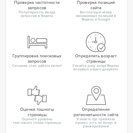
Проверка частотности
Проверка позиций
запросов
сайта
Популярность ввода
Бесплатный чекер
запросов в Яндекс
занимаемых позиций в
Яндекс и Google
Группировка поисковых
Определить возраст
запросов
страницы
Сеошник спит, работа кипит!
Узнайте дату, когда Яндекс
впервые нашел документ
Оценка тошноты
Определение
страницы
региональности сайта
Оцените уровень
Узнайте где привязан
текстового спама страницы
проект, есть ли бонус в
ранжировании