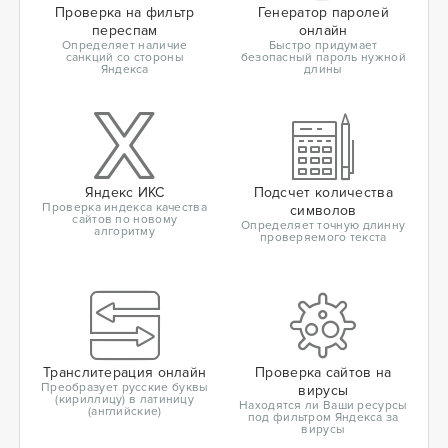
Проверка на фильтр
Генератор паролей
переспам
онлайн
Определяет наличие
Быстро придумает
санкций со стороны
безопасный пароль нужной
Яндекса
длины
Яндекс ИКС
Подсчет количества
Проверка индекса качества
символов
сайтов по новому
Определяет точную длинну
алгоритму
проверяемого текста
Транслитерация онлайн
Проверка сайтов на
Преобразует русские буквы
вирусы
(кириллицу) в латиницу
Находятся ли Ваши ресурсы
(английские)
под фильтром Яндекса за
вирусы