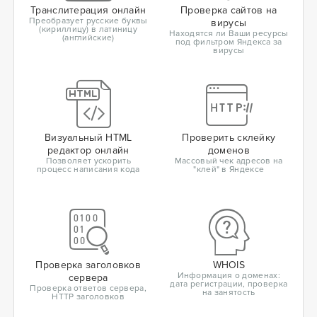
Транслитерация онлайн
Проверка сайтов на
Преобразует русские буквы
вирусы
(кириллицу) в латиницу
Находятся ли Ваши ресурсы
(английские)
под фильтром Яндекса за
вирусы
Визуальный HTML
Проверить склейку
редактор онлайн
доменов
Позволяет ускорить
Массовый чек адресов на
процесс написания кода
"клей" в Яндексе
Проверка заголовков
WHOIS
Информация о доменах:
сервера
дата регистрации, проверка
Проверка ответов сервера,
на занятость
HTTP заголовков