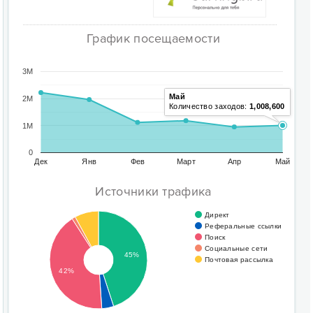
График посещаемости
3M
Май
2M
Количество заходов:
1,008,600
1M
0
Дек
Янв
Фев
Март
Апр
Май
Источники трафика
Директ
Реферальные ссылки
Поиск
Социальные сети
45%
Почтовая рассылка
42%