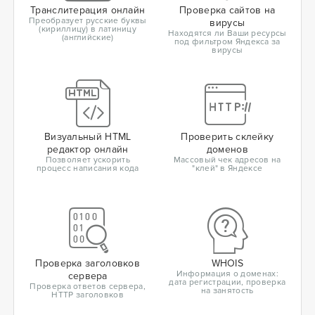
Транслитерация онлайн
Проверка сайтов на
Преобразует русские буквы
вирусы
(кириллицу) в латиницу
Находятся ли Ваши ресурсы
(английские)
под фильтром Яндекса за
вирусы
Визуальный HTML
Проверить склейку
редактор онлайн
доменов
Позволяет ускорить
Массовый чек адресов на
процесс написания кода
"клей" в Яндексе
Проверка заголовков
WHOIS
Информация о доменах:
сервера
дата регистрации, проверка
Проверка ответов сервера,
на занятость
HTTP заголовков