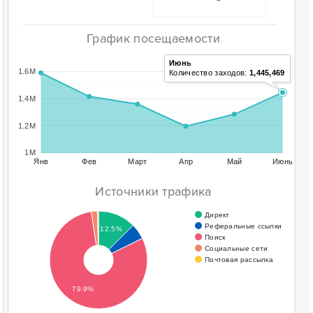
График посещаемости
Июнь
1.6M
Количество заходов:
1,445,469
1.4M
1.2M
1M
Янв
Фев
Март
Апр
Май
Июнь
Источники трафика
Директ
Реферальные ссылки
12.5%
Поиск
Социальные сети
Почтовая рассылка
79.9%