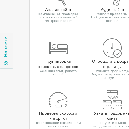
Анализ сайта
Аудит сайта
Комплексная проверка
Решаем проблемы.
основных показателей
Найдем все техничес
для продвижения
ошибки
Новости
Группировка
Определить возра
поисковых запросов
страницы
Сеошник спит, работа
Узнайте дату, когда
кипит!
Яндекс впервые наш
документ
Проверка скорости
Узнать поддомен
интернет
сайта
Тестирование соединения
Получите список
на скорость
поддоменов в 2 кли