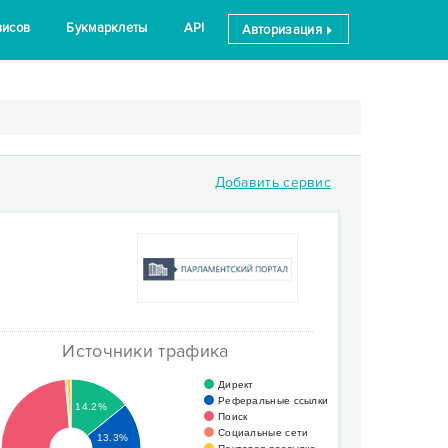
висов
Букмарклеты
API
Авторизация
Добавить сервис
Источники трафика
Директ
Реферальные ссылки
14.2%
Поиск
Социальные сети
13.3%