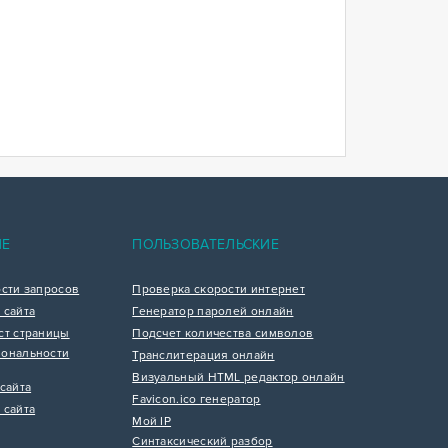
ИЕ
ПОЛЬЗОВАТЕЛЬСКИЕ
ости запросов
Проверка скорости интернет
 сайта
Генератор паролей онлайн
ст страницы
Подсчет количества символов
ональности
Транслитерация онлайн
Визуальный HTML редактор онлайн
сайта
Favicon.ico генератор
 сайта
Мой IP
Синтаксический разбор