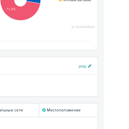
Почтовая рассылка
71.2%
от SimilarWeb
льные сети
Местоположение