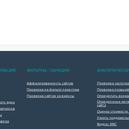
ИЗАЦИЯ
ФИЛЬТРЫ / САНКЦИИ
АНАЛИТИЧЕСК
Аффилированность сайтов
Проверка частотн
Проверка на фильтр переспам
Проверка позиций
Проверка сайтов на вирусы
Определить возра
Определение реги
ого ядра
сайта
запросов
Оценка стоимости 
цы
Узнать поддомены
рвера
Яндекс ИКС