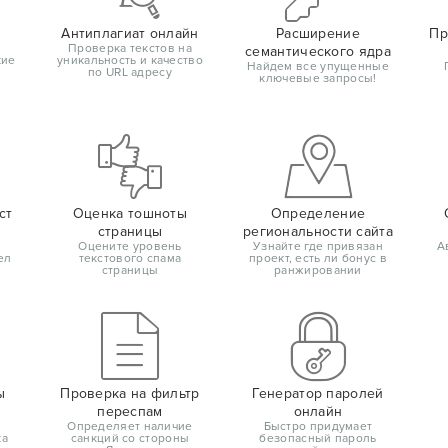
Антиплагиат онлайн
Расширение
Пр
Проверка текстов на
семантического ядра
кие
уникальность и качество
Найдем все упущенные
по URL адресу
ключевые запросы!
ст
Оценка тошноты
Определение
страницы
региональности сайта
Оцените уровень
Узнайте где привязан
А
ел
текстового спама
проект, есть ли бонус в
страницы
ранжировании
ы
Проверка на фильтр
Генератор паролей
переспам
онлайн
Определяет наличие
Быстро придумает
ка
санкций со стороны
безопасный пароль