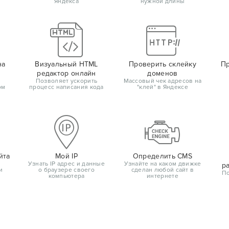
Яндекса
нужной длины
на
Визуальный HTML
Проверить склейку
Пр
редактор онлайн
доменов
Позволяет ускорить
Массовый чек адресов на
ом
процесс написания кода
"клей" в Яндексе
йта
Мой IP
Определить CMS
Узнать IP адрес и данные
Узнайте на каком движке
р
и
о браузере своего
сделан любой сайт в
По
компьютера
интернете