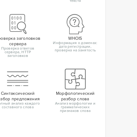
текста
оверка заголовков
WHOIS
Информация о доменах:
сервера
дата регистрации,
Проверка ответов
проверка на занятость
сервера, HTTP
заголовков
Синтаксический
Морфологический
азбор предложения
разбор слова
лный анализ каждого
Анализ морфологии и
составного слова
грамматических
признаков слова