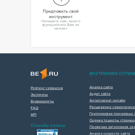
Предложить свой
инструмент
Напишите нам, какого
функционала Вам не
хватает
ВНУТРЕННЯЯ ОПТИМ
Анализ сайта
Рейтинг сервисов
Аудит сайта
Эксперты
Антиплагиат онлайн
Букмарклеты
Расширение семантическ
FAQ
Группировка поисковых 
API
Оценка тошноты страни
Способы оплаты:
Проверка заголовков се
Анализ скорости сайта