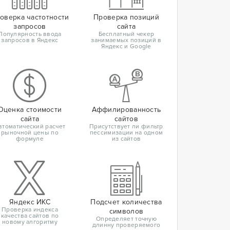
оверка частотности
Проверка позиций
запросов
сайта
Популярность ввода
Бесплатный чекер
запросов в Яндекс
занимаемых позиций в
Яндекс и Google
Оценка стоимости
Аффилированность
сайта
сайтов
втоматический расчет
Присутствует ли фильтр
рыночной цены по
пессимизации на одном
формуле
из сайтов
Яндекс ИКС
Подсчет количества
Проверка индекса
символов
качества сайтов по
Определяет точную
новому алгоритму
длинну проверяемого