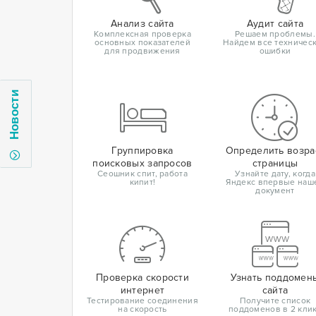
Анализ сайта
Аудит сайта
Комплексная проверка
Решаем проблемы.
основных показателей
Найдем все техничес
для продвижения
ошибки
Новости
Группировка
Определить возра
поисковых запросов
страницы
Сеошник спит, работа
Узнайте дату, когда
кипит!
Яндекс впервые наш
документ
Проверка скорости
Узнать поддомен
интернет
сайта
Тестирование соединения
Получите список
на скорость
поддоменов в 2 кли