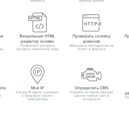
Яндекса
нужной длины
на
Визуальный HTML
Проверить склейку
Пр
редактор онлайн
доменов
Позволяет ускорить
Массовый чек адресов на
ом
процесс написания кода
"клей" в Яндексе
йта
Мой IP
Определить CMS
Узнать IP адрес и данные
Узнайте на каком движке
р
и
о браузере своего
сделан любой сайт в
По
компьютера
интернете