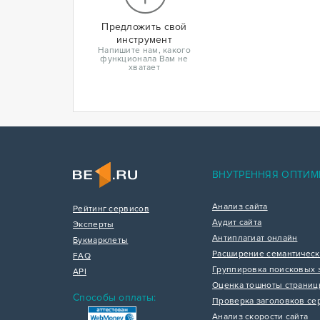
Предложить свой
инструмент
Напишите нам, какого
функционала Вам не
хватает
ВНУТРЕННЯЯ ОПТИМ
Анализ сайта
Рейтинг сервисов
Аудит сайта
Эксперты
Антиплагиат онлайн
Букмарклеты
Расширение семантическ
FAQ
Группировка поисковых 
API
Оценка тошноты страни
Способы оплаты:
Проверка заголовков се
Анализ скорости сайта