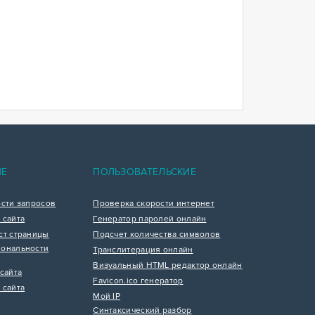
ИЕ
ПОЛЬЗОВАТЕЛЬСКИЕ
ости запросов
Проверка скорости интернет
 сайта
Генератор паролей онлайн
ст страницы
Подсчет количества символов
ональности
Транслитерация онлайн
Визуальный HTML редактор онлайн
сайта
Favicon.ico генератор
 сайта
Мой IP
Синтаксический разбор