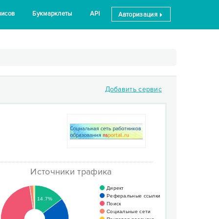
висов
Букмарклеты
API
Авторизация
Добавить сервис
Источники трафика
Директ
Реферальные ссылки
14.7%
Поиск
Социальные сети