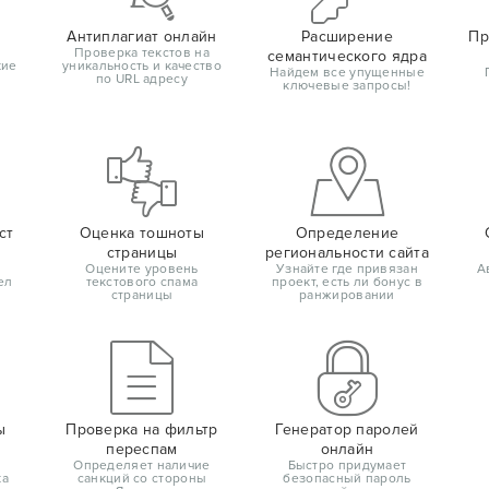
Антиплагиат онлайн
Расширение
Пр
Проверка текстов на
семантического ядра
кие
уникальность и качество
Найдем все упущенные
по URL адресу
ключевые запросы!
ст
Оценка тошноты
Определение
страницы
региональности сайта
Оцените уровень
Узнайте где привязан
А
ел
текстового спама
проект, есть ли бонус в
страницы
ранжировании
ы
Проверка на фильтр
Генератор паролей
переспам
онлайн
Определяет наличие
Быстро придумает
ка
санкций со стороны
безопасный пароль