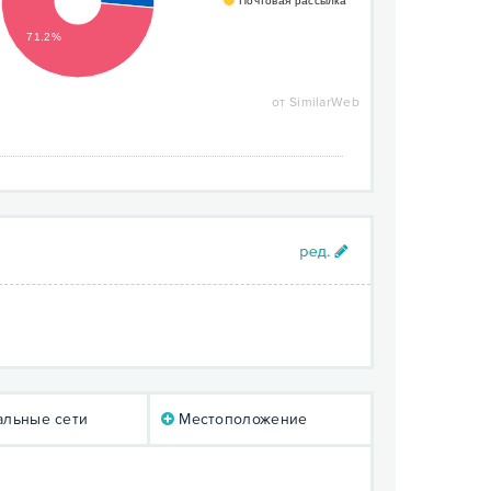
Почтовая рассылка
71.2%
от SimilarWeb
льные сети
Местоположение