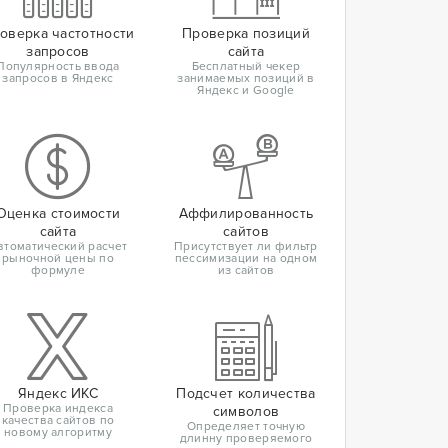
оверка частотности
Проверка позиций
запросов
сайта
Популярность ввода
Бесплатный чекер
запросов в Яндекс
занимаемых позиций в
Яндекс и Google
Оценка стоимости
Аффилированность
сайта
сайтов
втоматический расчет
Присутствует ли фильтр
рыночной цены по
пессимизации на одном
формуле
из сайтов
Яндекс ИКС
Подсчет количества
Проверка индекса
символов
качества сайтов по
Определяет точную
новому алгоритму
длинну проверяемого