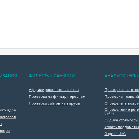
ИЗАЦИЯ
ФИЛЬТРЫ / САНКЦИИ
АНАЛИТИЧЕСК
Аффилированность сайтов
Проверка частотн
Проверка на фильтр переспам
Проверка позиций
Проверка сайтов на вирусы
Определить возра
Определение реги
ого ядра
сайта
запросов
Оценка стоимости 
цы
Узнать поддомены
рвера
Яндекс ИКС