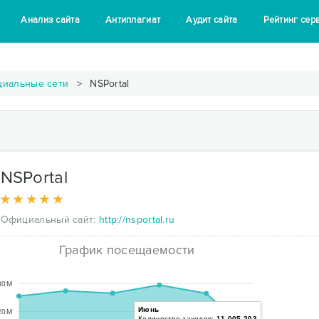
Анализ сайта
Антиплагиат
Аудит сайта
Рейтинг сер
циальные сети
NSPortal
NSPortal
Официальный сайт:
http://nsportal.ru
График посещаемости
30M
Июнь
20M
Количество заходов:
11,005,203