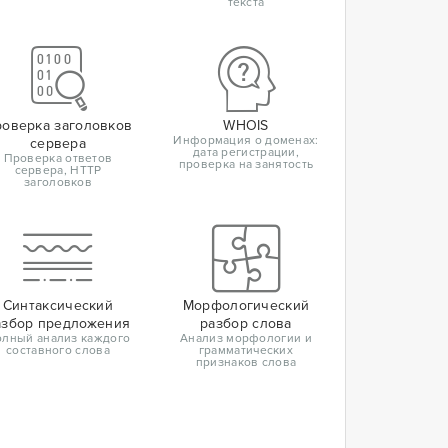
текста
оверка заголовков
WHOIS
Информация о доменах:
сервера
дата регистрации,
Проверка ответов
проверка на занятость
сервера, HTTP
заголовков
Синтаксический
Морфологический
азбор предложения
разбор слова
лный анализ каждого
Анализ морфологии и
составного слова
грамматических
признаков слова