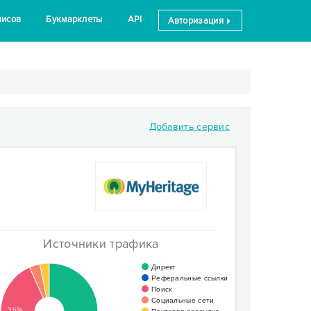
висов
Букмарклеты
API
Авторизация
Добавить сервис
Источники трафика
Директ
Реферальные ссылки
Поиск
Социальные сети
35%