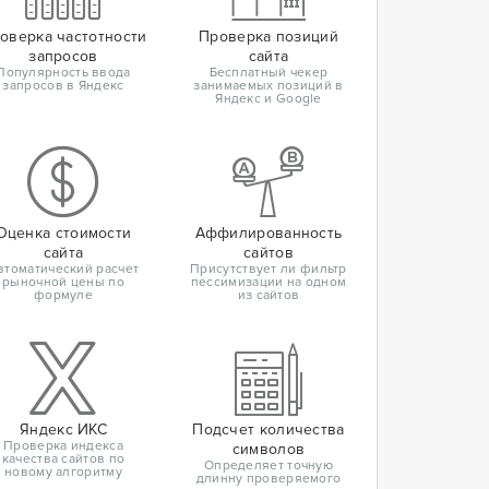
оверка частотности
Проверка позиций
запросов
сайта
Популярность ввода
Бесплатный чекер
запросов в Яндекс
занимаемых позиций в
Яндекс и Google
Оценка стоимости
Аффилированность
сайта
сайтов
втоматический расчет
Присутствует ли фильтр
рыночной цены по
пессимизации на одном
формуле
из сайтов
Яндекс ИКС
Подсчет количества
Проверка индекса
символов
качества сайтов по
Определяет точную
новому алгоритму
длинну проверяемого