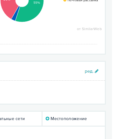
Почтовая рассылка
55%
от SimilarWeb
льные сети
Местоположение