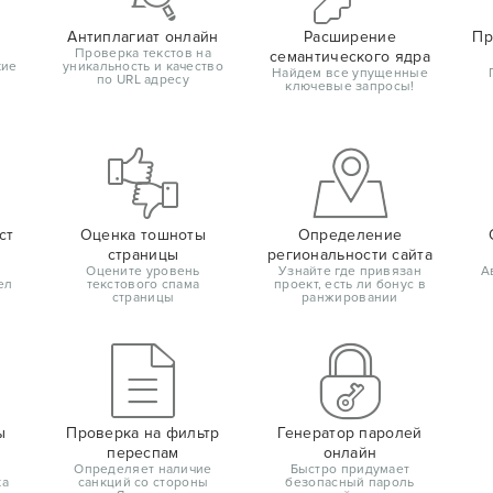
Антиплагиат онлайн
Расширение
Пр
Проверка текстов на
семантического ядра
кие
уникальность и качество
Найдем все упущенные
по URL адресу
ключевые запросы!
ст
Оценка тошноты
Определение
страницы
региональности сайта
Оцените уровень
Узнайте где привязан
А
ел
текстового спама
проект, есть ли бонус в
страницы
ранжировании
ы
Проверка на фильтр
Генератор паролей
переспам
онлайн
Определяет наличие
Быстро придумает
ка
санкций со стороны
безопасный пароль