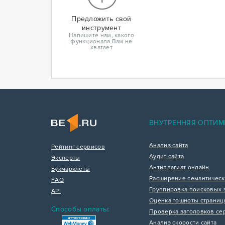
Предложить свой
инструмент
Напишите нам, какого
функционала Вам не
хватает
ВНУТРЕННЯЯ ОПТИМ
Анализ сайта
Рейтинг сервисов
Аудит сайта
Эксперты
Антиплагиат онлайн
Букмарклеты
Расширение семантическ
FAQ
Группировка поисковых 
API
Оценка тошноты страни
Способы оплаты:
Проверка заголовков се
Анализ скорости сайта