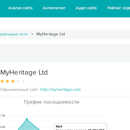
Анализ сайта
Антиплагиат
Аудит сайта
Рейтинг сер
циальные сети
MyHeritage Ltd
MyHeritage Ltd
Официальный сайт:
http://myheritage.com
График посещаемости
17M
Май
16M