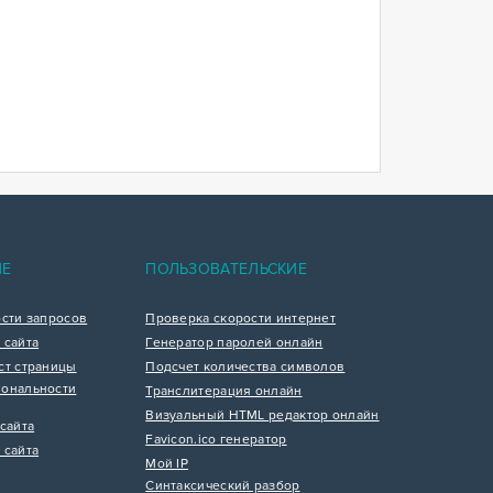
ИЕ
ПОЛЬЗОВАТЕЛЬСКИЕ
ости запросов
Проверка скорости интернет
 сайта
Генератор паролей онлайн
ст страницы
Подсчет количества символов
ональности
Транслитерация онлайн
Визуальный HTML редактор онлайн
сайта
Favicon.ico генератор
 сайта
Мой IP
Синтаксический разбор