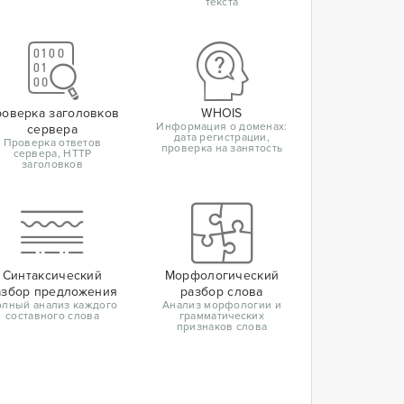
текста
оверка заголовков
WHOIS
Информация о доменах:
сервера
дата регистрации,
Проверка ответов
проверка на занятость
сервера, HTTP
заголовков
Синтаксический
Морфологический
азбор предложения
разбор слова
лный анализ каждого
Анализ морфологии и
составного слова
грамматических
признаков слова