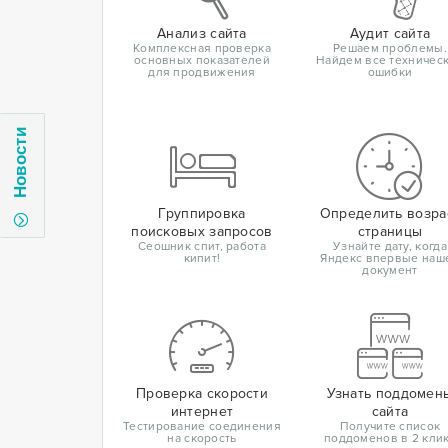
Анализ сайта
Аудит сайта
Комплексная проверка
Решаем проблемы.
основных показателей
Найдем все техничес
для продвижения
ошибки
Новости
Группировка
Определить возра
поисковых запросов
страницы
Сеошник спит, работа
Узнайте дату, когда
кипит!
Яндекс впервые наш
документ
Проверка скорости
Узнать поддомен
интернет
сайта
Тестирование соединения
Получите список
на скорость
поддоменов в 2 кли