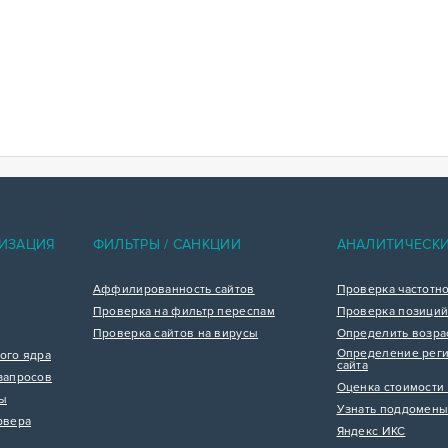
ИЗАЦИЯ
ФИЛЬТРЫ / САНКЦИИ
АНАЛИТИЧЕСК
Аффилированность сайтов
Проверка частотн
Проверка на фильтр переспам
Проверка позиций
Проверка сайтов на вирусы
Определить возра
Определение реги
ого ядра
сайта
запросов
Оценка стоимости 
цы
Узнать поддомены
рвера
Яндекс ИКС