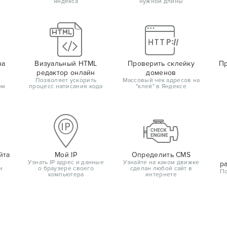
Яндекса
нужной длины
на
Визуальный HTML
Проверить склейку
Пр
редактор онлайн
доменов
Позволяет ускорить
Массовый чек адресов на
ом
процесс написания кода
"клей" в Яндексе
йта
Мой IP
Определить CMS
Узнать IP адрес и данные
Узнайте на каком движке
р
и
о браузере своего
сделан любой сайт в
По
компьютера
интернете