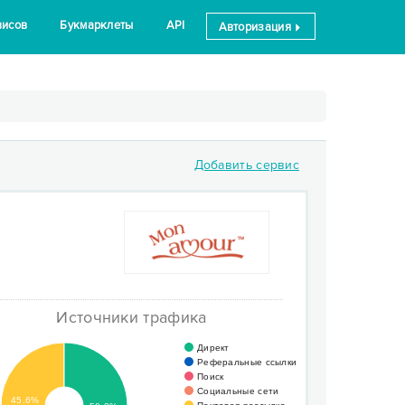
висов
Букмарклеты
API
Авторизация
Добавить сервис
Источники трафика
Директ
Реферальные ссылки
Поиск
Социальные сети
45.6%