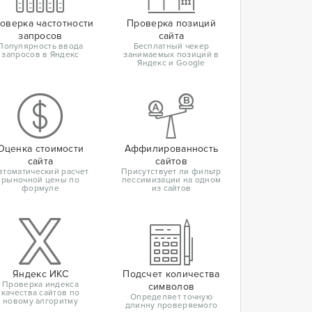
оверка частотности
Проверка позиций
запросов
сайта
Популярность ввода
Бесплатный чекер
запросов в Яндекс
занимаемых позиций в
Яндекс и Google
Оценка стоимости
Аффилированность
сайта
сайтов
втоматический расчет
Присутствует ли фильтр
рыночной цены по
пессимизации на одном
формуле
из сайтов
Яндекс ИКС
Подсчет количества
Проверка индекса
символов
качества сайтов по
Определяет точную
новому алгоритму
длинну проверяемого