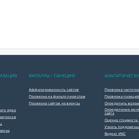
ИЗАЦИЯ
ФИЛЬТРЫ / САНКЦИИ
АНАЛИТИЧЕСК
Аффилированность сайтов
Проверка частотн
Проверка на фильтр переспам
Проверка позиций
Проверка сайтов на вирусы
Определить возра
Определение реги
ого ядра
сайта
запросов
Оценка стоимости 
цы
Узнать поддомены
рвера
Яндекс ИКС