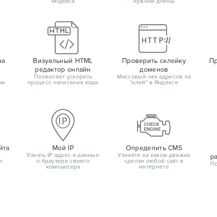
Яндекса
нужной длины
на
Визуальный HTML
Проверить склейку
Пр
редактор онлайн
доменов
Позволяет ускорить
Массовый чек адресов на
ом
процесс написания кода
"клей" в Яндексе
йта
Мой IP
Определить CMS
Узнать IP адрес и данные
Узнайте на каком движке
р
и
о браузере своего
сделан любой сайт в
По
компьютера
интернете