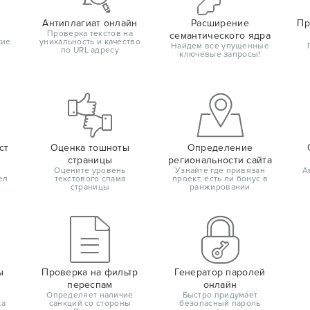
Антиплагиат онлайн
Расширение
Пр
Проверка текстов на
семантического ядра
кие
уникальность и качество
Найдем все упущенные
по URL адресу
ключевые запросы!
ст
Оценка тошноты
Определение
страницы
региональности сайта
Оцените уровень
Узнайте где привязан
А
ел
текстового спама
проект, есть ли бонус в
страницы
ранжировании
ы
Проверка на фильтр
Генератор паролей
переспам
онлайн
Определяет наличие
Быстро придумает
ка
санкций со стороны
безопасный пароль