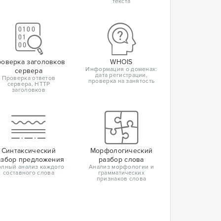
текста
оверка заголовков
WHOIS
Информация о доменах:
сервера
дата регистрации,
Проверка ответов
проверка на занятость
сервера, HTTP
заголовков
Синтаксический
Морфологический
азбор предложения
разбор слова
лный анализ каждого
Анализ морфологии и
составного слова
грамматических
признаков слова