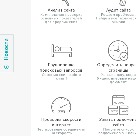
Анализ сайта
Аудит сайта
Комплексная проверка
Решаем проблемы.
основных показателей
Найдем все техничес
для продвижения
ошибки
Новости
Группировка
Определить возра
поисковых запросов
страницы
Сеошник спит, работа
Узнайте дату, когда
кипит!
Яндекс впервые наш
документ
Проверка скорости
Узнать поддомен
интернет
сайта
Тестирование соединения
Получите список
на скорость
поддоменов в 2 кли