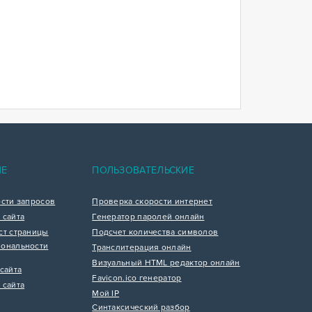
ИЕ
ПОЛЬЗОВАТЕЛЬСКИЕ
ости запросов
Проверка скорости интернет
 сайта
Генератор паролей онлайн
ст страницы
Подсчет количества символов
ональности
Транслитерация онлайн
Визуальный HTML редактор онлайн
сайта
Favicon.ico генератор
 сайта
Мой IP
Синтаксический разбор