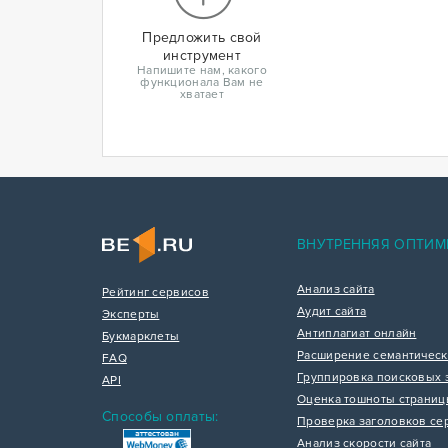
Предложить свой
инструмент
Напишите нам, какого
функционала Вам не
хватает
ВНУТРЕННЯЯ ОПТИМ
Анализ сайта
Рейтинг сервисов
Аудит сайта
Эксперты
Антиплагиат онлайн
Букмарклеты
Расширение семантическ
FAQ
Группировка поисковых 
API
Оценка тошноты страни
Способы оплаты:
Проверка заголовков се
Анализ скорости сайта