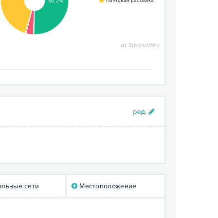
Почтовая рассылка
50.2%
от SimilarWeb
льные сети
Местоположение