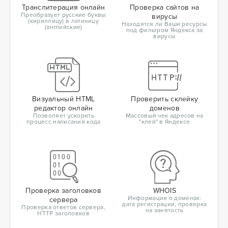
Транслитерация онлайн
Проверка сайтов на
Преобразует русские буквы
вирусы
(кириллицу) в латиницу
Находятся ли Ваши ресурсы
(английские)
под фильтром Яндекса за
вирусы
Визуальный HTML
Проверить склейку
редактор онлайн
доменов
Позволяет ускорить
Массовый чек адресов на
процесс написания кода
"клей" в Яндексе
Проверка заголовков
WHOIS
Информация о доменах:
сервера
дата регистрации, проверка
Проверка ответов сервера,
на занятость
HTTP заголовков