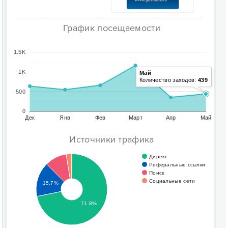
График посещаемости
1.5K
1K
Май
Количество заходов:
439
500
0
Дек
Янв
Фев
Март
Апр
Май
Источники трафика
Директ
Реферальные ссылки
Поиск
Социальные сети
15.7%
71.8%