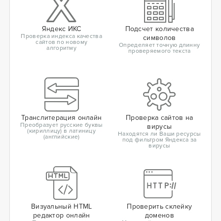
Яндекс ИКС
Подсчет количества
Проверка индекса качества
символов
сайтов по новому
Определяет точную длинну
алгоритму
проверяемого текста
Транслитерация онлайн
Проверка сайтов на
Преобразует русские буквы
вирусы
(кириллицу) в латиницу
Находятся ли Ваши ресурсы
(английские)
под фильтром Яндекса за
вирусы
Визуальный HTML
Проверить склейку
редактор онлайн
доменов