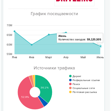
График посещаемости
70M
65M
Июнь
Количество заходов:
59,120,505
60M
55M
Янв
Фев
Март
Апр
Май
Июнь
Источники трафика
Директ
Реферальные ссылки
Поиск
36.1%
Социальные сети
Почтовая рассылка
52.9%