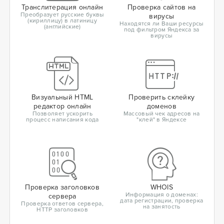
Транслитерация онлайн
Проверка сайтов на
Преобразует русские буквы
вирусы
(кириллицу) в латиницу
Находятся ли Ваши ресурсы
(английские)
под фильтром Яндекса за
вирусы
Визуальный HTML
Проверить склейку
редактор онлайн
доменов
Позволяет ускорить
Массовый чек адресов на
процесс написания кода
"клей" в Яндексе
Проверка заголовков
WHOIS
Информация о доменах:
сервера
дата регистрации, проверка
Проверка ответов сервера,
на занятость
HTTP заголовков