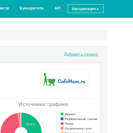
висов
Букмарклеты
API
Авторизация
Добавить сервис
Источники трафика
Директ
Реферальные ссылки
Поиск
25.9%
Социальные сети