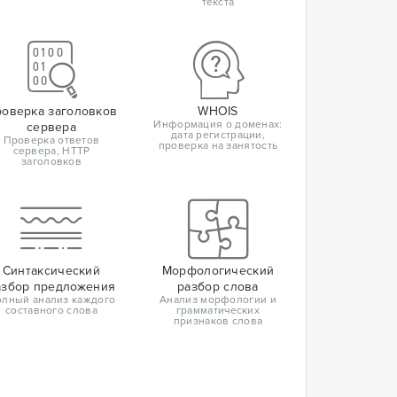
текста
оверка заголовков
WHOIS
Информация о доменах:
сервера
дата регистрации,
Проверка ответов
проверка на занятость
сервера, HTTP
заголовков
Синтаксический
Морфологический
азбор предложения
разбор слова
лный анализ каждого
Анализ морфологии и
составного слова
грамматических
признаков слова