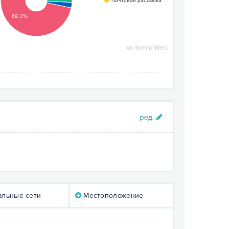
Почтовая рассылка
69.2%
от SimilarWeb
льные сети
Местоположение