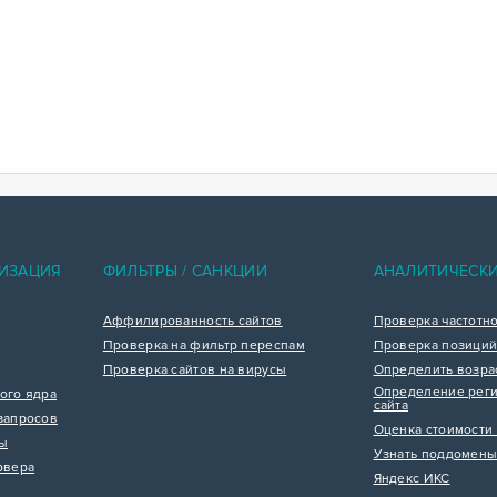
ИЗАЦИЯ
ФИЛЬТРЫ / САНКЦИИ
АНАЛИТИЧЕСК
Аффилированность сайтов
Проверка частотн
Проверка на фильтр переспам
Проверка позиций
Проверка сайтов на вирусы
Определить возра
Определение реги
ого ядра
сайта
запросов
Оценка стоимости 
цы
Узнать поддомены
рвера
Яндекс ИКС