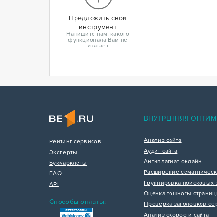
Предложить свой
инструмент
Напишите нам, какого
функционала Вам не
хватает
ВНУТРЕННЯЯ ОПТИМ
Анализ сайта
Рейтинг сервисов
Аудит сайта
Эксперты
Антиплагиат онлайн
Букмарклеты
Расширение семантическ
FAQ
Группировка поисковых 
API
Оценка тошноты страни
Способы оплаты:
Проверка заголовков се
Анализ скорости сайта