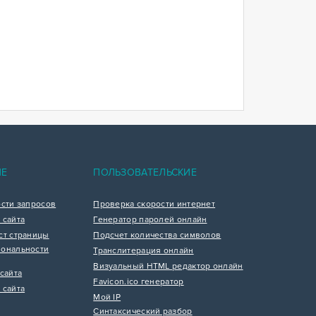
ИЕ
ПОЛЬЗОВАТЕЛЬСКИЕ
ости запросов
Проверка скорости интернет
 сайта
Генератор паролей онлайн
ст страницы
Подсчет количества символов
ональности
Транслитерация онлайн
Визуальный HTML редактор онлайн
сайта
Favicon.ico генератор
 сайта
Мой IP
Синтаксический разбор