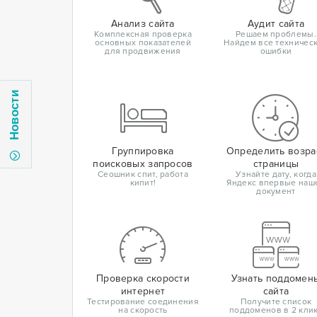
Анализ сайта
Аудит сайта
Комплексная проверка
Решаем проблемы.
основных показателей
Найдем все техничес
для продвижения
ошибки
Новости
Группировка
Определить возра
поисковых запросов
страницы
Сеошник спит, работа
Узнайте дату, когда
кипит!
Яндекс впервые наш
документ
Проверка скорости
Узнать поддомен
интернет
сайта
Тестирование соединения
Получите список
на скорость
поддоменов в 2 кли