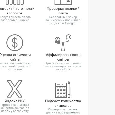
оверка частотности
Проверка позиций
запросов
сайта
Популярность ввода
Бесплатный чекер
запросов в Яндекс
занимаемых позиций в
Яндекс и Google
Оценка стоимости
Аффилированность
сайта
сайтов
втоматический расчет
Присутствует ли фильтр
рыночной цены по
пессимизации на одном
формуле
из сайтов
Яндекс ИКС
Подсчет количества
Проверка индекса
символов
качества сайтов по
Определяет точную
новому алгоритму
длинну проверяемого