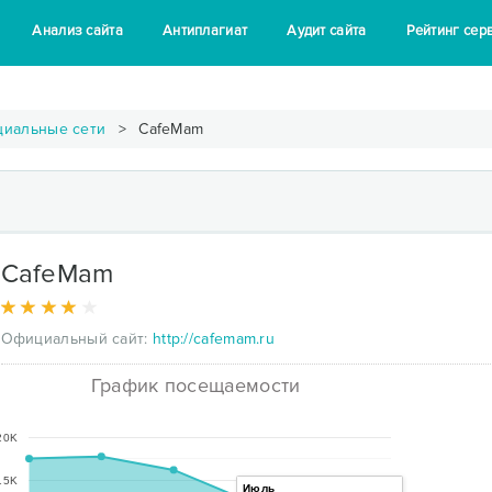
Анализ сайта
Антиплагиат
Аудит сайта
Рейтинг сер
циальные сети
CafeMam
CafeMam
Официальный сайт:
http://cafemam.ru
График посещаемости
20K
15K
Июль