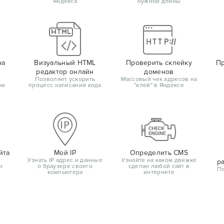
Яндекса
нужной длины
на
Визуальный HTML
Проверить склейку
Пр
редактор онлайн
доменов
Позволяет ускорить
Массовый чек адресов на
ом
процесс написания кода
"клей" в Яндексе
йта
Мой IP
Определить CMS
Узнать IP адрес и данные
Узнайте на каком движке
р
и
о браузере своего
сделан любой сайт в
По
компьютера
интернете