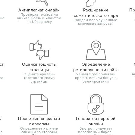
Антиплагиат онлайн
Расширение
Пр
Проверка текстов на
семантического ядра
кие
уникальность и качество
Найдем все упущенные
по URL адресу
ключевые запросы!
ст
Оценка тошноты
Определение
страницы
региональности сайта
Оцените уровень
Узнайте где привязан
А
ел
текстового спама
проект, есть ли бонус в
страницы
ранжировании
ы
Проверка на фильтр
Генератор паролей
переспам
онлайн
Определяет наличие
Быстро придумает
ка
санкций со стороны
безопасный пароль