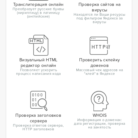
Транслитерация онлайн
Проверка сайтов на
Преобразует русские буквы
вирусы
(кириллицу) в латиницу
Находятся ли Ваши ресурсы
(английские)
под фильтром Яндекса за
вирусы
Визуальный HTML
Проверить склейку
редактор онлайн
доменов
Позволяет ускорить
Массовый чек адресов на
процесс написания кода
"клей" в Яндексе
Проверка заголовков
WHOIS
Информация о доменах:
сервера
дата регистрации, проверка
Проверка ответов сервера,
на занятость
HTTP заголовков