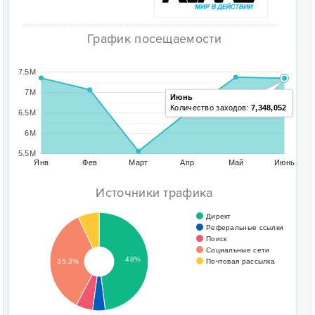
График посещаемости
7.5M
7M
Июнь
Количество заходов:
7,348,052
6.5M
6M
5.5M
Янв
Фев
Март
Апр
Май
Июнь
Источники трафика
Директ
Реферальные ссылки
Поиск
Социальные сети
48%
Почтовая рассылка
35.3%