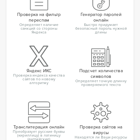
Проверка на фильтр
Генератор паролей
переспам
онлайн
Определяет наличие
Быстро придумает
санкций со стороны
безопасный пароль нужной
Яндекса
длины
Яндекс ИКС
Подсчет количества
Проверка индекса качества
символов
сайтов по новому
Определяет точную длинну
алгоритму
проверяемого текста
Транслитерация онлайн
Проверка сайтов на
Преобразует русские буквы
вирусы
(кириллицу) в латиницу
Находятся ли Ваши ресурсы
(английские)