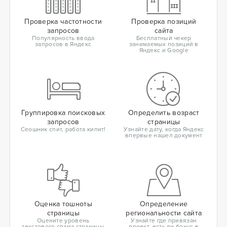
Проверка частотности
Проверка позиций
запросов
сайта
Популярность ввода
Бесплатный чекер
запросов в Яндекс
занимаемых позиций в
Яндекс и Google
Группировка поисковых
Определить возраст
запросов
страницы
Сеошник спит, работа кипит!
Узнайте дату, когда Яндекс
впервые нашел документ
Оценка тошноты
Определение
страницы
региональности сайта
Оцените уровень
Узнайте где привязан
текстового спама страницы
проект, есть ли бонус в