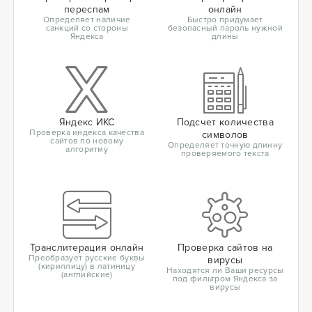
переспам
онлайн
Определяет наличие
Быстро придумает
санкций со стороны
безопасный пароль нужной
Яндекса
длины
Яндекс ИКС
Подсчет количества
Проверка индекса качества
символов
сайтов по новому
Определяет точную длинну
алгоритму
проверяемого текста
Транслитерация онлайн
Проверка сайтов на
Преобразует русские буквы
вирусы
(кириллицу) в латиницу
Находятся ли Ваши ресурсы
(английские)
под фильтром Яндекса за
вирусы