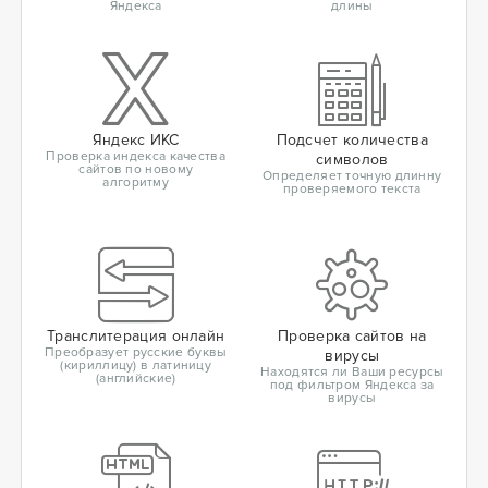
Яндекса
длины
Яндекс ИКС
Подсчет количества
Проверка индекса качества
символов
сайтов по новому
Определяет точную длинну
алгоритму
проверяемого текста
Транслитерация онлайн
Проверка сайтов на
Преобразует русские буквы
вирусы
(кириллицу) в латиницу
Находятся ли Ваши ресурсы
(английские)
под фильтром Яндекса за
вирусы