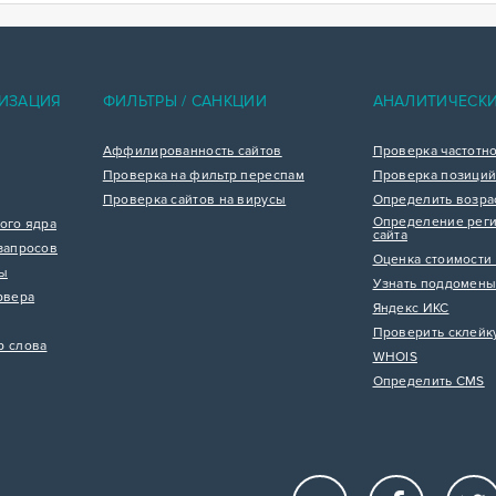
ИЗАЦИЯ
ФИЛЬТРЫ / САНКЦИИ
АНАЛИТИЧЕСК
Аффилированность сайтов
Проверка частотн
Проверка на фильтр переспам
Проверка позиций
Проверка сайтов на вирусы
Определить возра
Определение реги
ого ядра
сайта
запросов
Оценка стоимости 
цы
Узнать поддомены
рвера
Яндекс ИКС
Проверить склейк
р слова
WHOIS
Определить CMS