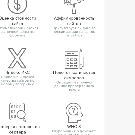
Оценка стоимости
Аффилированность
сайта
сайтов
втоматический расчет
Присутствует ли фильтр
рыночной цены по
пессимизации на одном
формуле
из сайтов
Яндекс ИКС
Подсчет количества
Проверка индекса
символов
качества сайтов по
Определяет точную
новому алгоритму
длинну проверяемого
текста
оверка заголовков
WHOIS
Информация о доменах:
сервера
дата регистрации,