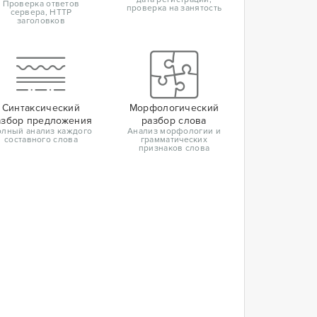
Проверка ответов
проверка на занятость
сервера, HTTP
заголовков
Синтаксический
Морфологический
азбор предложения
разбор слова
лный анализ каждого
Анализ морфологии и
составного слова
грамматических
признаков слова