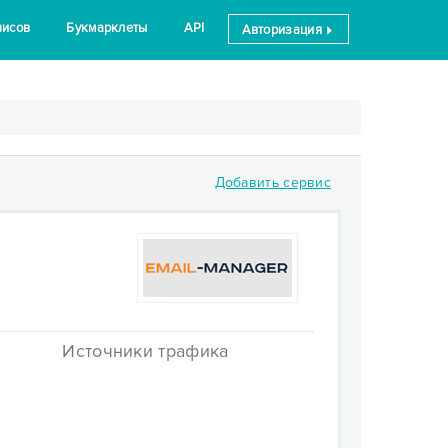
висов
Букмарклеты
API
Авторизация
Добавить сервис
Источники трафика