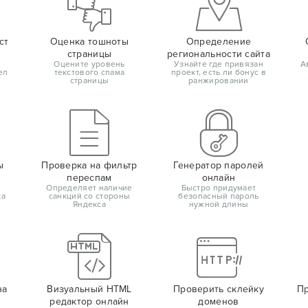
ст
Оценка тошноты
Определение
страницы
региональности сайта
Оцените уровень
Узнайте где привязан
А
ел
текстового спама
проект, есть ли бонус в
страницы
ранжировании
ы
Проверка на фильтр
Генератор паролей
переспам
онлайн
Определяет наличие
Быстро придумает
ка
санкций со стороны
безопасный пароль
Яндекса
нужной длины
на
Визуальный HTML
Проверить склейку
Пр
редактор онлайн
доменов