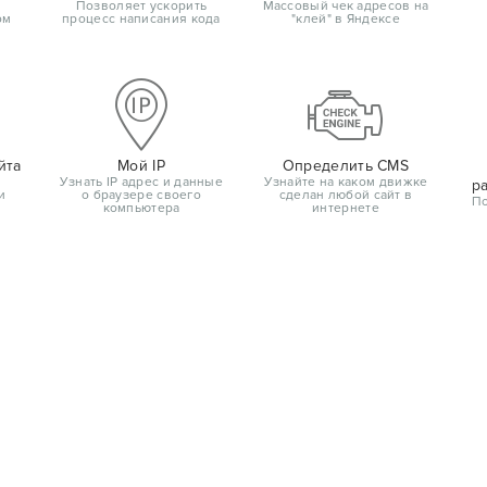
Позволяет ускорить
Массовый чек адресов на
ом
процесс написания кода
"клей" в Яндексе
йта
Мой IP
Определить CMS
Узнать IP адрес и данные
Узнайте на каком движке
р
и
о браузере своего
сделан любой сайт в
По
компьютера
интернете