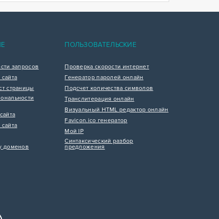
ИЕ
ПОЛЬЗОВАТЕЛЬСКИЕ
ости запросов
Проверка скорости интернет
 сайта
Генератор паролей онлайн
ст страницы
Подсчет количества символов
ональности
Транслитерация онлайн
Визуальный HTML редактор онлайн
сайта
Favicon.ico генератор
 сайта
Мой IP
Синтаксический разбор
у доменов
предложения