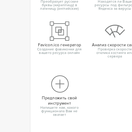
Преобразует русские
Находятся ли Ваши
буквы (кириллицу) в
ресурсы под фильтр
латиницу (английские)
Яндекса за вирусы
Favicon.ico генератор
Анализ скорости са
Создание фавиконки для
Проверка скорости
вашего ресурса онлайн
отклика хостинга ил
сервера
Предложить свой
инструмент
Напишите нам, какого
функционала Вам не
хватает