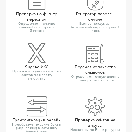
Проверка на фильтр
Генератор паролей
переспам
онлайн
Определяет наличие
Быстро придумает
санкций со стороны
безопасный пароль нужной
Яндекса
длины
Яндекс ИКС
Подсчет количества
Проверка индекса качества
символов
сайтов по новому
Определяет точную длинну
алгоритму
проверяемого текста
Транслитерация онлайн
Проверка сайтов на
Преобразует русские буквы
вирусы
(кириллицу) в латиницу
Находятся ли Ваши ресурсы
(английские)