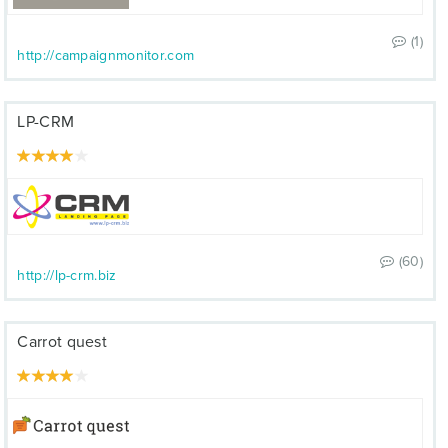
(1)
http://campaignmonitor.com
LP-CRM
(60)
http://lp-crm.biz
Carrot quest