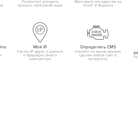
Позволяет ускорить
Массовый чек адресов на
ом
процесс написания кода
"клей" в Яндексе
йта
Мой IP
Определить CMS
Узнать IP адрес и данные
Узнайте на каком движке
р
и
о браузере своего
сделан любой сайт в
По
компьютера
интернете