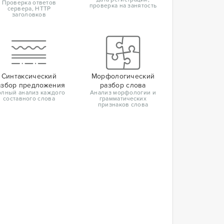
Проверка ответов
проверка на занятость
сервера, HTTP
заголовков
Синтаксический
Морфологический
азбор предложения
разбор слова
лный анализ каждого
Анализ морфологии и
составного слова
грамматических
признаков слова