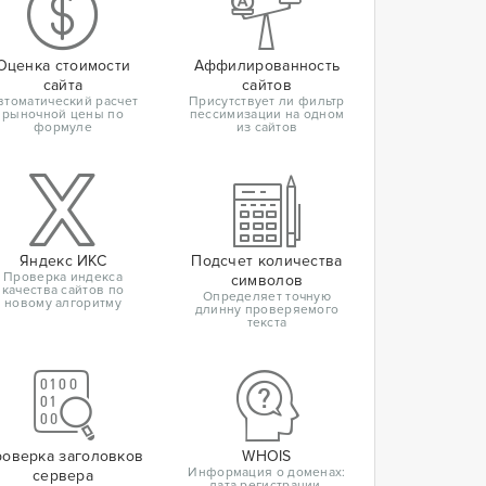
Оценка стоимости
Аффилированность
сайта
сайтов
втоматический расчет
Присутствует ли фильтр
рыночной цены по
пессимизации на одном
формуле
из сайтов
Яндекс ИКС
Подсчет количества
Проверка индекса
символов
качества сайтов по
Определяет точную
новому алгоритму
длинну проверяемого
текста
оверка заголовков
WHOIS
Информация о доменах:
сервера
дата регистрации,