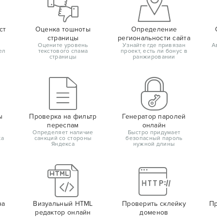
ст
Оценка тошноты
Определение
страницы
региональности сайта
Оцените уровень
Узнайте где привязан
А
ел
текстового спама
проект, есть ли бонус в
страницы
ранжировании
ы
Проверка на фильтр
Генератор паролей
переспам
онлайн
Определяет наличие
Быстро придумает
ка
санкций со стороны
безопасный пароль
Яндекса
нужной длины
на
Визуальный HTML
Проверить склейку
Пр
редактор онлайн
доменов