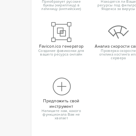
Преобразует русские
Находятся ли Ваши
буквы (кириллицу) в
ресурсы под фильтр
латиницу (английские)
Яндекса за вирусы
Favicon.ico генератор
Анализ скорости са
Создание фавиконки для
Проверка скорости
вашего ресурса онлайн
отклика хостинга ил
сервера
Предложить свой
инструмент
Напишите нам, какого
функционала Вам не
хватает