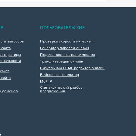
ИЕ
ПОЛЬЗОВАТЕЛЬСКИЕ
ости запросов
Проверка скорости интернет
 сайта
Генератор паролей онлайн
ст страницы
Подсчет количества символов
ональности
Транслитерация онлайн
Визуальный HTML редактор онлайн
сайта
Favicon.ico генератор
 сайта
Мой IP
Синтаксический разбор
у доменов
предложения