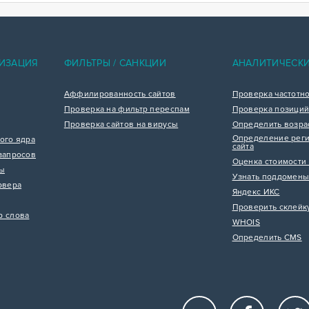
ИЗАЦИЯ
ФИЛЬТРЫ / САНКЦИИ
АНАЛИТИЧЕСК
Аффилированность сайтов
Проверка частотн
Проверка на фильтр переспам
Проверка позиций
Проверка сайтов на вирусы
Определить возра
Определение реги
ого ядра
сайта
запросов
Оценка стоимости 
цы
Узнать поддомены
рвера
Яндекс ИКС
Проверить склейк
р слова
WHOIS
Определить CMS