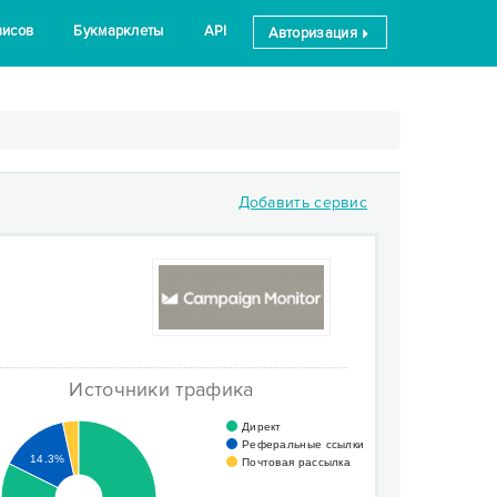
висов
Букмарклеты
API
Авторизация
Добавить сервис
Источники трафика
Директ
Реферальные ссылки
14.3%
Почтовая рассылка