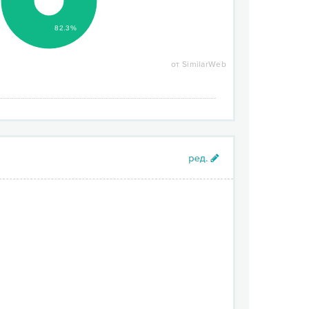
82.3%
от SimilarWeb