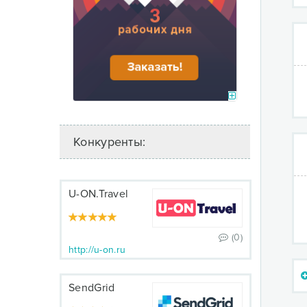
Конкуренты:
U-ON.Travel
(0)
http://u-on.ru
SendGrid