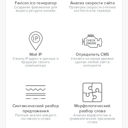
Favicon.ico генератор
Анализ скорости сайта
Создание фавиконки для
Проверка скорости отклика
вашего ресурса онлайн
хостинга или сервера
Мой IP
Определить CMS
Узнать IP адрес и данные о
Узнайте на каком движке
браузере своего
сделан любой сайт в
компьютера
интернете
Синтаксический разбор
Морфологический
предложения
разбор слова
Полный анализ каждого
Анализ морфологии и
составного слова
грамматических признаков
слова