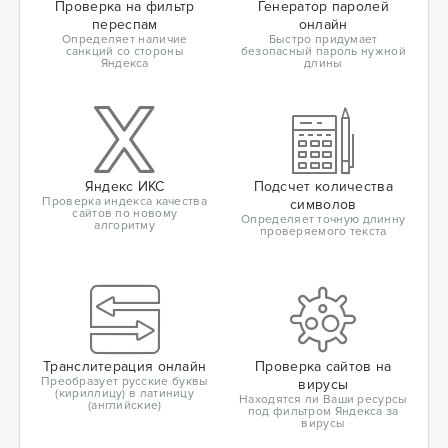
Проверка на фильтр
Генератор паролей
переспам
онлайн
Определяет наличие
Быстро придумает
санкций со стороны
безопасный пароль нужной
Яндекса
длины
Яндекс ИКС
Подсчет количества
Проверка индекса качества
символов
сайтов по новому
Определяет точную длинну
алгоритму
проверяемого текста
Транслитерация онлайн
Проверка сайтов на
Преобразует русские буквы
вирусы
(кириллицу) в латиницу
Находятся ли Ваши ресурсы
(английские)
под фильтром Яндекса за
вирусы