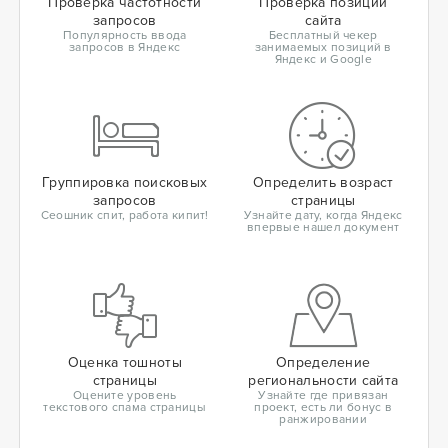
Проверка частотности
Проверка позиций
запросов
сайта
Популярность ввода
Бесплатный чекер
запросов в Яндекс
занимаемых позиций в
Яндекс и Google
Группировка поисковых
Определить возраст
запросов
страницы
Сеошник спит, работа кипит!
Узнайте дату, когда Яндекс
впервые нашел документ
Оценка тошноты
Определение
страницы
региональности сайта
Оцените уровень
Узнайте где привязан
текстового спама страницы
проект, есть ли бонус в
ранжировании