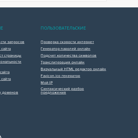
ИЕ
ПОЛЬЗОВАТЕЛЬСКИЕ
ости запросов
Проверка скорости интернет
 сайта
Генератор паролей онлайн
ст страницы
Подсчет количества символов
ональности
Транслитерация онлайн
Визуальный HTML редактор онлайн
сайта
Favicon.ico генератор
 сайта
Мой IP
Синтаксический разбор
у доменов
предложения