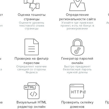
ст
Оценка тошноты
Определение
страницы
региональности сайта
Оцените уровень
Узнайте где привязан
А
ел
текстового спама
проект, есть ли бонус в
страницы
ранжировании
ы
Проверка на фильтр
Генератор паролей
переспам
онлайн
Определяет наличие
Быстро придумает
ка
санкций со стороны
безопасный пароль
Яндекса
нужной длины
на
Визуальный HTML
Проверить склейку
Пр
редактор онлайн
доменов