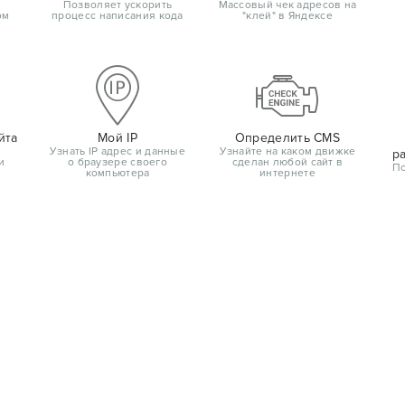
Позволяет ускорить
Массовый чек адресов на
ом
процесс написания кода
"клей" в Яндексе
йта
Мой IP
Определить CMS
Узнать IP адрес и данные
Узнайте на каком движке
р
и
о браузере своего
сделан любой сайт в
По
компьютера
интернете