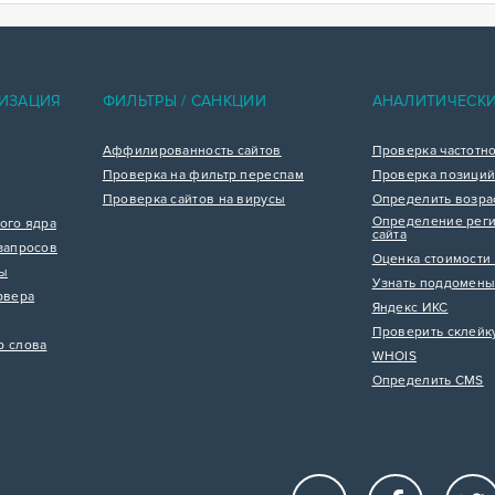
ИЗАЦИЯ
ФИЛЬТРЫ / САНКЦИИ
АНАЛИТИЧЕСК
Аффилированность сайтов
Проверка частотн
Проверка на фильтр переспам
Проверка позиций
Проверка сайтов на вирусы
Определить возра
Определение реги
ого ядра
сайта
запросов
Оценка стоимости 
цы
Узнать поддомены
рвера
Яндекс ИКС
Проверить склейк
р слова
WHOIS
Определить CMS