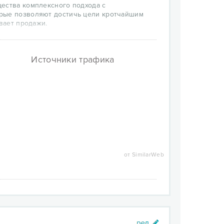
щества комплексного подхода с
орые позволяют достичь цели кротчайшим
вает продажи.
Источники трафика
от SimilarWeb