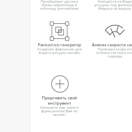
Преобразует русские
Находятся ли Ваши
буквы (кириллицу) в
ресурсы под фильтр
латиницу (английские)
Яндекса за вирусы
Favicon.ico генератор
Анализ скорости са
Создание фавиконки для
Проверка скорости
вашего ресурса онлайн
отклика хостинга ил
сервера
Предложить свой
инструмент
Напишите нам, какого
функционала Вам не
хватает