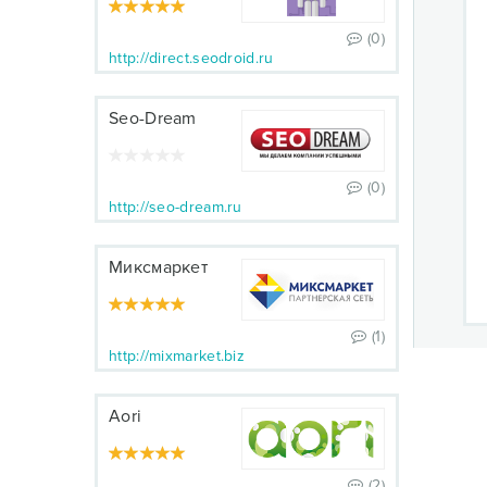
(0)
http://direct.seodroid.ru
Seo-Dream
(0)
http://seo-dream.ru
Миксмаркет
(1)
http://mixmarket.biz
Aori
(2)