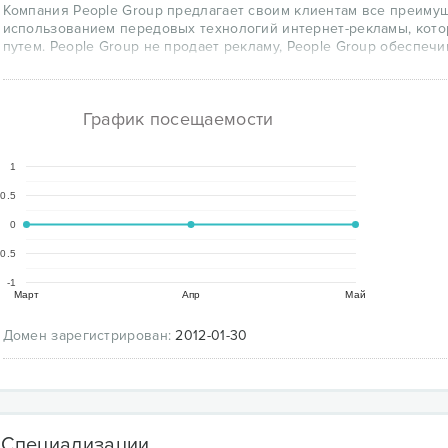
Компания People Group предлагает своим клиентам все преиму
использованием передовых технологий интернет-рекламы, кот
путем. People Group не продает рекламу, People Group обеспечи
График посещаемости
1
0.5
0
-0.5
-1
Март
Апр
Май
Домен зарегистрирован:
2012-01-30
Специализации