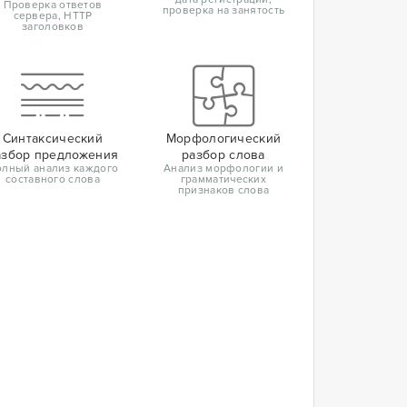
Проверка ответов
проверка на занятость
сервера, HTTP
заголовков
Синтаксический
Морфологический
азбор предложения
разбор слова
лный анализ каждого
Анализ морфологии и
составного слова
грамматических
признаков слова