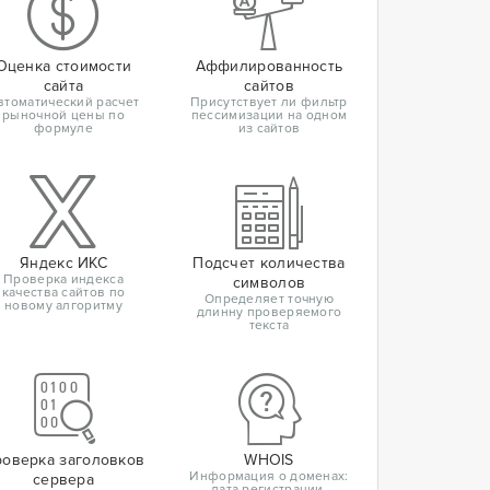
Оценка стоимости
Аффилированность
сайта
сайтов
втоматический расчет
Присутствует ли фильтр
рыночной цены по
пессимизации на одном
формуле
из сайтов
Яндекс ИКС
Подсчет количества
Проверка индекса
символов
качества сайтов по
Определяет точную
новому алгоритму
длинну проверяемого
текста
оверка заголовков
WHOIS
Информация о доменах:
сервера
дата регистрации,