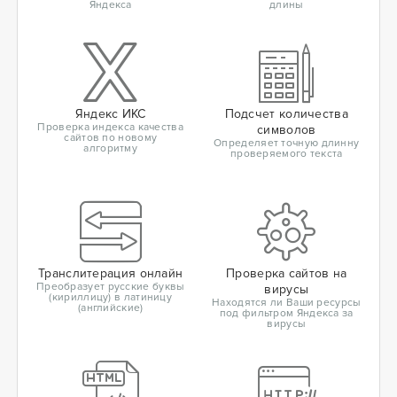
Яндекса
длины
Яндекс ИКС
Подсчет количества
Проверка индекса качества
символов
сайтов по новому
Определяет точную длинну
алгоритму
проверяемого текста
Транслитерация онлайн
Проверка сайтов на
Преобразует русские буквы
вирусы
(кириллицу) в латиницу
Находятся ли Ваши ресурсы
(английские)
под фильтром Яндекса за
вирусы