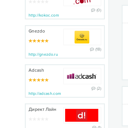
(0)
http://kokoc.com
Gnezdo
(18)
http://gnezdo.ru
Adcash
(2)
http://adcash.com
Директ Лайн
(1)