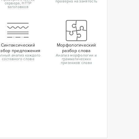
проверка на занятость
сервера, HTTP
заголовков
Синтаксический
Морфологический
азбор предложения
разбор слова
лный анализ каждого
Анализ морфологии и
составного слова
грамматических
признаков слова