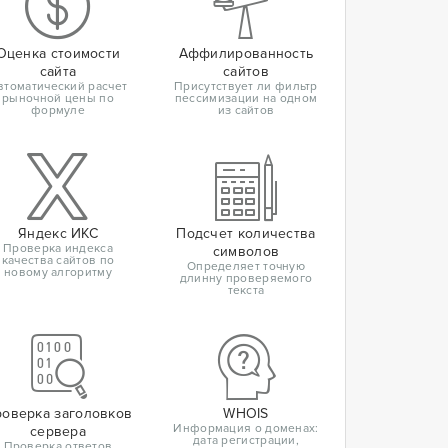
Оценка стоимости
Аффилированность
сайта
сайтов
втоматический расчет
Присутствует ли фильтр
рыночной цены по
пессимизации на одном
формуле
из сайтов
Яндекс ИКС
Подсчет количества
Проверка индекса
символов
качества сайтов по
Определяет точную
новому алгоритму
длинну проверяемого
текста
оверка заголовков
WHOIS
Информация о доменах:
сервера
дата регистрации,
Проверка ответов