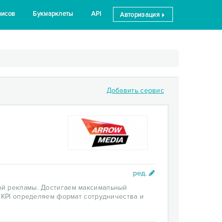
висов
Букмарклеты
API
Авторизация
Добавить сервис
ной рекламы. Достигаем максимальный
о KPI определяем формат сотрудничества и