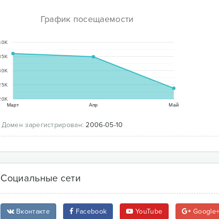
График посещаемости
40K
35K
30K
25K
20K
Март
Апр
Май
Домен зарегистрирован:
2006-05-10
Социальные сети
Вконтакте
Facebook
YouTube
Google