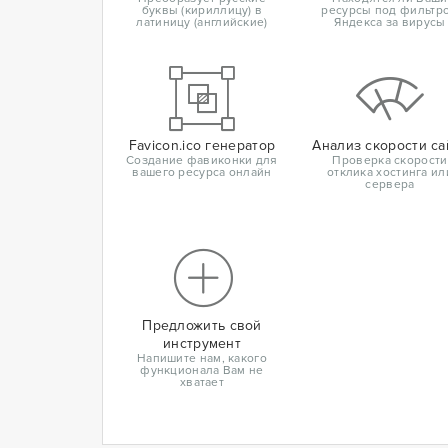
буквы (кириллицу) в
ресурсы под фильтр
латиницу (английские)
Яндекса за вирусы
Favicon.ico генератор
Анализ скорости са
Создание фавиконки для
Проверка скорости
вашего ресурса онлайн
отклика хостинга ил
сервера
Предложить свой
инструмент
Напишите нам, какого
функционала Вам не
хватает