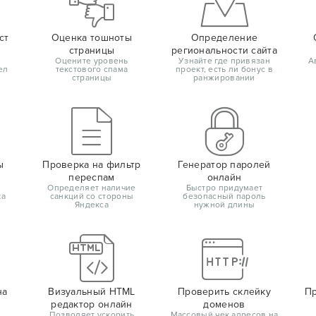
ст
Оценка тошноты
Определение
страницы
региональности сайта
Оцените уровень
Узнайте где привязан
А
ел
текстового спама
проект, есть ли бонус в
страницы
ранжировании
ы
Проверка на фильтр
Генератор паролей
переспам
онлайн
Определяет наличие
Быстро придумает
ка
санкций со стороны
безопасный пароль
Яндекса
нужной длины
на
Визуальный HTML
Проверить склейку
Пр
редактор онлайн
доменов
Позволяет ускорить
Массовый чек адресов на