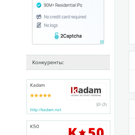
Конкуренты:
Kadam
(3)
http://kadam.net
К50