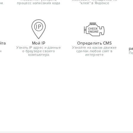
ом
процесс написания кода
"клей" в Яндексе
йта
Мой IP
Определить CMS
Узнать IP адрес и данные
Узнайте на каком движке
р
и
о браузере своего
сделан любой сайт в
По
компьютера
интернете