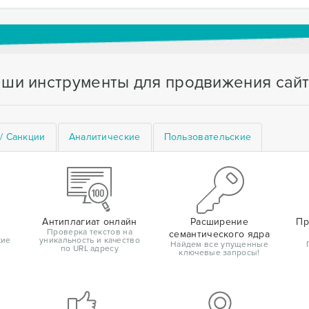
ши инструменты для продвижения сай
/ Санкции
Аналитические
Пользовательские
Антиплагиат онлайн
Расширение
Пр
Проверка текстов на
семантического ядра
кие
уникальность и качество
Найдем все упущенные
по URL адресу
ключевые запросы!