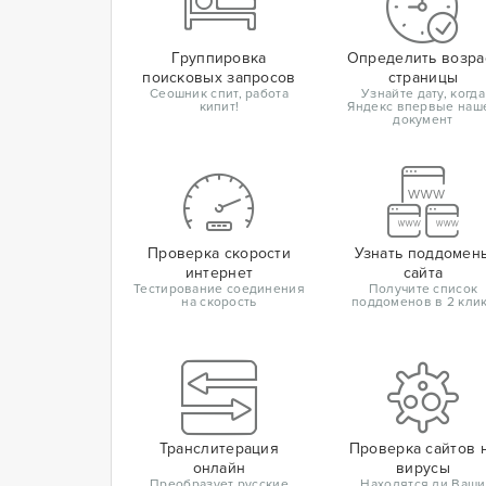
Группировка
Определить возра
поисковых запросов
страницы
Сеошник спит, работа
Узнайте дату, когда
кипит!
Яндекс впервые наш
документ
Проверка скорости
Узнать поддомен
интернет
сайта
Тестирование соединения
Получите список
на скорость
поддоменов в 2 кли
Транслитерация
Проверка сайтов 
онлайн
вирусы
Преобразует русские
Находятся ли Ваши