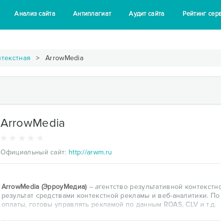
Анализ сайта
Антиплагиат
Аудит сайта
Рейтинг сер
нтекстная
ArrowMedia
ArrowMedia
Официальный сайт:
http://arwm.ru
ArrowMedia (ЭрроуМедиа)
– а
гентство результативной контекст
результат средствами контекстной рекламы и веб-аналитики. П
оплаты, готовы управлять рекламой по данным ROAS, CLV и т.д.