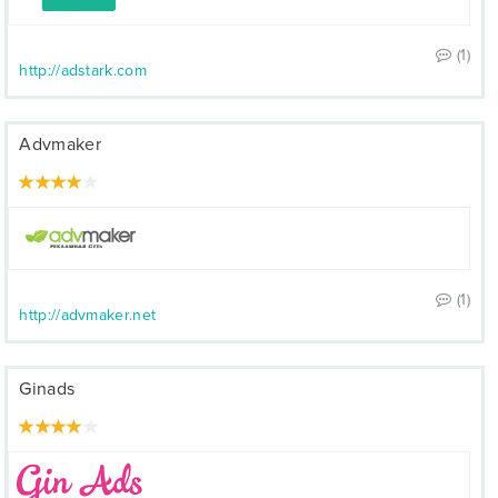
(1)
http://adstark.com
Advmaker
(1)
http://advmaker.net
Ginads