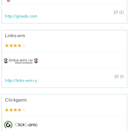
(2)
http://ginads.com
Links-wm
(1)
http://links-wm.ru
Clickganic