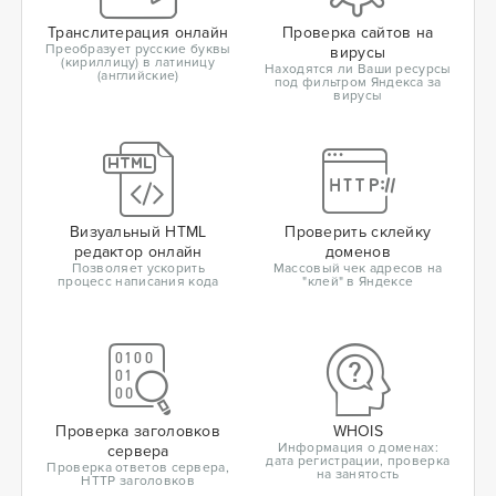
Транслитерация онлайн
Проверка сайтов на
Преобразует русские буквы
вирусы
(кириллицу) в латиницу
Находятся ли Ваши ресурсы
(английские)
под фильтром Яндекса за
вирусы
Визуальный HTML
Проверить склейку
редактор онлайн
доменов
Позволяет ускорить
Массовый чек адресов на
процесс написания кода
"клей" в Яндексе
Проверка заголовков
WHOIS
Информация о доменах:
сервера
дата регистрации, проверка
Проверка ответов сервера,
на занятость
HTTP заголовков