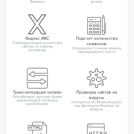
Яндекса
длины
Яндекс ИКС
Подсчет количества
Проверка индекса качества
символов
сайтов по новому
Определяет точную длинну
алгоритму
проверяемого текста
Транслитерация онлайн
Проверка сайтов на
Преобразует русские буквы
вирусы
(кириллицу) в латиницу
Находятся ли Ваши ресурсы
(английские)
под фильтром Яндекса за
вирусы