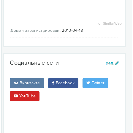
WordPress, которым не чужд код php, и которые
любят вносить самые разнообразные
изменения на любом уровне, предоставлена
рубрика "Хаки", где описыватся разные трюки в
от SimilarWeb
коде, которые могут, порой, принести больше
Домен зарегистрирован:
2013-04-18
пользы, чем любые плагины.
Социальные сети
Вконтакте
Facebook
Twitter
YouTube