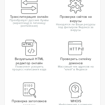
Транслитерация онлайн
Проверка сайтов на
Преобразует русские буквы
вирусы
(кириллицу) в латиницу
Находятся ли Ваши ресурсы
(английские)
под фильтром Яндекса за
вирусы
Визуальный HTML
Проверить склейку
редактор онлайн
доменов
Позволяет ускорить
Массовый чек адресов на
процесс написания кода
"клей" в Яндексе
Проверка заголовков
WHOIS
Информация о доменах: